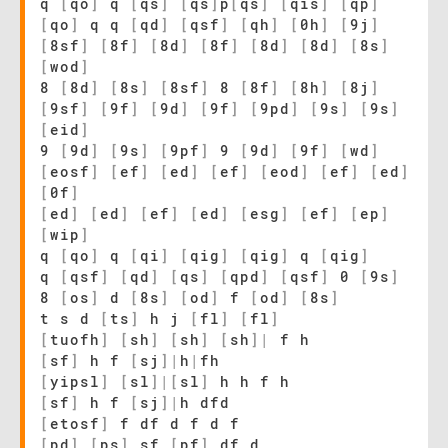
q
[
qo
]
q
[
qs
]
[
qs
]
p
[
qs
]
[
qis
]
[
qp
]
[
qo
]
q q
[
qd
]
[
qsf
]
[
qh
]
[
0h
]
[
9j
]
[
8sf
]
[
8f
]
[
8d
]
[
8f
]
[
8d
]
[
8d
]
[
8s
]
[
wod
]
8
[
8d
]
[
8s
]
[
8sf
]
8
[
8f
]
[
8h
]
[
8j
]
[
9sf
]
[
9f
]
[
9d
]
[
9f
]
[
9pd
]
[
9s
]
[
9s
]
[
eid
]
9
[
9d
]
[
9s
]
[
9pf
]
9
[
9d
]
[
9f
]
[
wd
]
[
eosf
]
[
ef
]
[
ed
]
[
ef
]
[
eod
]
[
ef
]
[
ed
]
[
0f
]
[
ed
]
[
ed
]
[
ef
]
[
ed
]
[
esg
]
[
ef
]
[
ep
]
[
wip
]
q
[
qo
]
q
[
qi
]
[
qig
]
[
qig
]
q
[
qig
]
q
[
qsf
]
[
qd
]
[
qs
]
[
qpd
]
[
qsf
]
0
[
9s
]
8
[
os
]
d
[
8s
]
[
od
]
f
[
od
]
[
8s
]
t s d
[
ts
]
h j
[
fl
]
[
fl
]
[
tuofh
]
[
sh
]
[
sh
]
[
sh
]
|
f h
[
sf
]
h f
[
sj
]
|
h
|
fh
[
yipsl
]
[
sl
]
|
[
sl
]
h h f h
[
sf
]
h f
[
sj
]
|
h dfd
[
etosf
]
f df d f d f
[
pd
]
[
ps
]
sf
[
pf
]
df d