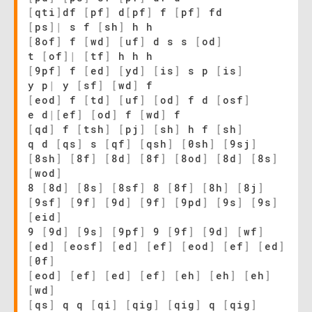
[
qti
]
df
[
pf
]
d
[
pf
]
f
[
pf
]
fd
[
ps
]
|
s f
[
sh
]
h h
[
8of
]
f
[
wd
]
[
uf
]
d s s
[
od
]
t
[
of
]
|
[
tf
]
h h h
[
9pf
]
f
[
ed
]
[
yd
]
[
is
]
s p
[
is
]
y p
|
y
[
sf
]
[
wd
]
f
[
eod
]
f
[
td
]
[
uf
]
[
od
]
f d
[
osf
]
e d
|
[
ef
]
[
od
]
f
[
wd
]
f
[
qd
]
f
[
tsh
]
[
pj
]
[
sh
]
h f
[
sh
]
q d
[
qs
]
s
[
qf
]
[
qsh
]
[
0sh
]
[
9sj
]
[
8sh
]
[
8f
]
[
8d
]
[
8f
]
[
8od
]
[
8d
]
[
8s
]
[
wod
]
8
[
8d
]
[
8s
]
[
8sf
]
8
[
8f
]
[
8h
]
[
8j
]
[
9sf
]
[
9f
]
[
9d
]
[
9f
]
[
9pd
]
[
9s
]
[
9s
]
[
eid
]
9
[
9d
]
[
9s
]
[
9pf
]
9
[
9f
]
[
9d
]
[
wf
]
[
ed
]
[
eosf
]
[
ed
]
[
ef
]
[
eod
]
[
ef
]
[
ed
]
[
0f
]
[
eod
]
[
ef
]
[
ed
]
[
ef
]
[
eh
]
[
eh
]
[
eh
]
[
wd
]
[
qs
]
q q
[
qi
]
[
qig
]
[
qig
]
q
[
qig
]