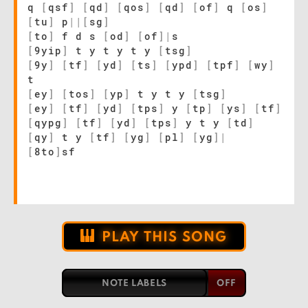
q
[
qsf
]
[
qd
]
[
qos
]
[
qd
]
[
of
]
q
[
os
]
[
tu
]
p
|
|
[
sg
]
[
to
]
f d s
[
od
]
[
of
]
|
s
[
9yip
]
t y t y t y
[
tsg
]
[
9y
]
[
tf
]
[
yd
]
[
ts
]
[
ypd
]
[
tpf
]
[
wy
]
t
[
ey
]
[
tos
]
[
yp
]
t y t y
[
tsg
]
[
ey
]
[
tf
]
[
yd
]
[
tps
]
y
[
tp
]
[
ys
]
[
tf
]
[
qypg
]
[
tf
]
[
yd
]
[
tps
]
y t y
[
td
]
[
qy
]
t y
[
tf
]
[
yg
]
[
pl
]
[
yg
]
|
[
8to
]
sf
PLAY THIS SONG
NOTE LABELS