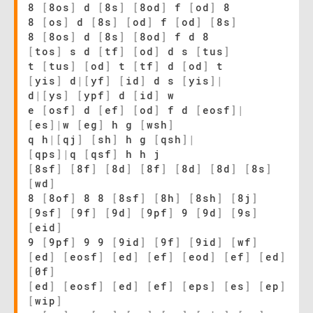
8
[
8os
]
d
[
8s
]
[
8od
]
f
[
od
]
8
8
[
os
]
d
[
8s
]
[
od
]
f
[
od
]
[
8s
]
8
[
8os
]
d
[
8s
]
[
8od
]
f d 8
[
tos
]
s d
[
tf
]
[
od
]
d s
[
tus
]
t
[
tus
]
[
od
]
t
[
tf
]
d
[
od
]
t
[
yis
]
d
|
[
yf
]
[
id
]
d s
[
yis
]
|
d
|
[
ys
]
[
ypf
]
d
[
id
]
w
e
[
osf
]
d
[
ef
]
[
od
]
f d
[
eosf
]
|
[
es
]
|
w
[
eg
]
h g
[
wsh
]
q h
|
[
qj
]
[
sh
]
h g
[
qsh
]
|
[
qps
]
|
q
[
qsf
]
h h j
[
8sf
]
[
8f
]
[
8d
]
[
8f
]
[
8d
]
[
8d
]
[
8s
]
[
wd
]
8
[
8of
]
8 8
[
8sf
]
[
8h
]
[
8sh
]
[
8j
]
[
9sf
]
[
9f
]
[
9d
]
[
9pf
]
9
[
9d
]
[
9s
]
[
eid
]
9
[
9pf
]
9 9
[
9id
]
[
9f
]
[
9id
]
[
wf
]
[
ed
]
[
eosf
]
[
ed
]
[
ef
]
[
eod
]
[
ef
]
[
ed
]
[
0f
]
[
ed
]
[
eosf
]
[
ed
]
[
ef
]
[
eps
]
[
es
]
[
ep
]
[
wip
]