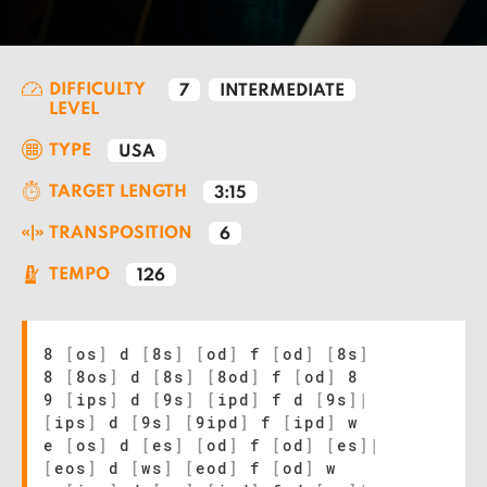
DIFFICULTY
7
INTERMEDIATE
LEVEL
TYPE
USA
TARGET LENGTH
3:15
TRANSPOSITION
6
TEMPO
126
8
[
os
]
d
[
8s
]
[
od
]
f
[
od
]
[
8s
]
8
[
8os
]
d
[
8s
]
[
8od
]
f
[
od
]
8
9
[
ips
]
d
[
9s
]
[
ipd
]
f d
[
9s
]
|
[
ips
]
d
[
9s
]
[
9ipd
]
f
[
ipd
]
w
e
[
os
]
d
[
es
]
[
od
]
f
[
od
]
[
es
]
|
[
eos
]
d
[
ws
]
[
eod
]
f
[
od
]
w