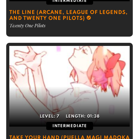
INTERMEDIATE
THE LINE (ARCANE, LEAGUE OF LEGENDS,
AND TWENTY ONE PILOTS)
Twenty One Pilots
LEVEL:
7
LENGTH:
01:38
INTERMEDIATE
TAKE YOUR HAND (PUELLA MAGI MADOKA