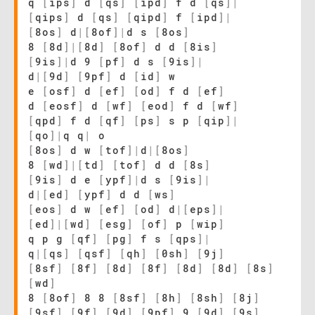
q
[
ips
]
d
[
qs
]
[
ipd
]
f d
[
qs
]
|
[
qips
]
d
[
qs
]
[
qipd
]
f
[
ipd
]
|
[
8os
]
d
|
[
8of
]
|
d s
[
8os
]
8
[
8d
]
|
[
8d
]
[
8of
]
d d
[
8is
]
[
9is
]
|
d 9
[
pf
]
d s
[
9is
]
|
d
|
[
9d
]
[
9pf
]
d
[
id
]
w
e
[
osf
]
d
[
ef
]
[
od
]
f d
[
ef
]
d
[
eosf
]
d
[
wf
]
[
eod
]
f d
[
wf
]
[
qpd
]
f d
[
qf
]
[
ps
]
s p
[
qip
]
|
[
qo
]
|
q q
|
o
[
8os
]
d w
[
tof
]
|
d
|
[
8os
]
8
[
wd
]
|
[
td
]
[
tof
]
d d
[
8s
]
[
9is
]
d e
[
ypf
]
|
d s
[
9is
]
|
d
|
[
ed
]
[
ypf
]
d d
[
ws
]
[
eos
]
d w
[
ef
]
[
od
]
d
|
[
eps
]
|
[
ed
]
|
[
wd
]
[
esg
]
[
of
]
p
[
wip
]
q p g
[
qf
]
[
pg
]
f s
[
qps
]
|
q
|
[
qs
]
[
qsf
]
[
qh
]
[
0sh
]
[
9j
]
[
8sf
]
[
8f
]
[
8d
]
[
8f
]
[
8d
]
[
8d
]
[
8s
]
[
wd
]
8
[
8of
]
8 8
[
8sf
]
[
8h
]
[
8sh
]
[
8j
]
[
9sf
]
[
9f
]
[
9d
]
[
9pf
]
9
[
9d
]
[
9s
]