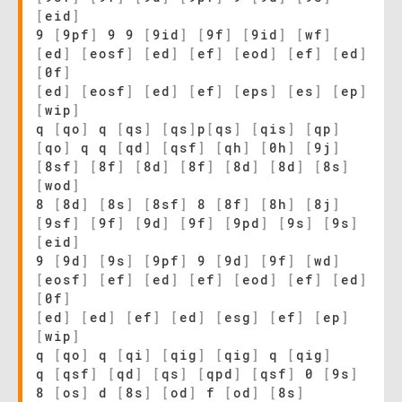
[
eid
]
9
[
9pf
]
9 9
[
9id
]
[
9f
]
[
9id
]
[
wf
]
[
ed
]
[
eosf
]
[
ed
]
[
ef
]
[
eod
]
[
ef
]
[
ed
]
[
0f
]
[
ed
]
[
eosf
]
[
ed
]
[
ef
]
[
eps
]
[
es
]
[
ep
]
[
wip
]
q
[
qo
]
q
[
qs
]
[
qs
]
p
[
qs
]
[
qis
]
[
qp
]
[
qo
]
q q
[
qd
]
[
qsf
]
[
qh
]
[
0h
]
[
9j
]
[
8sf
]
[
8f
]
[
8d
]
[
8f
]
[
8d
]
[
8d
]
[
8s
]
[
wod
]
8
[
8d
]
[
8s
]
[
8sf
]
8
[
8f
]
[
8h
]
[
8j
]
[
9sf
]
[
9f
]
[
9d
]
[
9f
]
[
9pd
]
[
9s
]
[
9s
]
[
eid
]
9
[
9d
]
[
9s
]
[
9pf
]
9
[
9d
]
[
9f
]
[
wd
]
[
eosf
]
[
ef
]
[
ed
]
[
ef
]
[
eod
]
[
ef
]
[
ed
]
[
0f
]
[
ed
]
[
ed
]
[
ef
]
[
ed
]
[
esg
]
[
ef
]
[
ep
]
[
wip
]
q
[
qo
]
q
[
qi
]
[
qig
]
[
qig
]
q
[
qig
]
q
[
qsf
]
[
qd
]
[
qs
]
[
qpd
]
[
qsf
]
0
[
9s
]
8
[
os
]
d
[
8s
]
[
od
]
f
[
od
]
[
8s
]