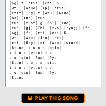
[
6g
]
f
[
etis
]
[
eti
]
5
[
wtu
]
[
wtuo
]
[
4p
]
[
etis
]
[
etif
]
[
5g
]
f
[
wtu
]
[
wtud
]
[
8s
]
[
tuo
]
[
tuo
]
1
[
tuo
]
[
tuof
]
g
[
8hl
]
[
tuo
]
[
tuo
]
[
gj
]
[
7hl
]
[
ryo
]
[
ryogj
]
[
fh
]
[
6gj
]
[
fh
]
[
eti
]
[
eti
]
5
[
wtu
]
[
wtu
]
[
4os
]
[
eti
]
[
eti
]
[
5dg
]
[
sf
]
[
wtu
]
[
wtuad
]
[
8tuos
]
t u o s
[
qtis
]
t i s o
[
wtos
]
t o
s o
[
qis
]
[
0us
]
[
9ys
]
[
8tuo
]
t u o s
[
qtis
]
t i s o
[
wtos
]
t o
s o
[
qis
]
[
0us
]
[
9ys
]
[
8tuos
]
PLAY THIS SONG