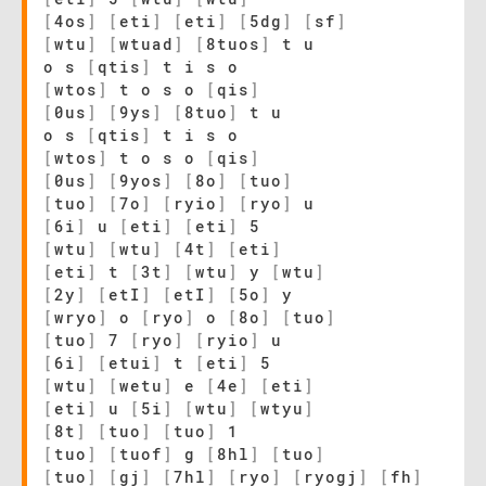
[
4os
]
[
eti
]
[
eti
]
[
5dg
]
[
sf
]
[
wtu
]
[
wtuad
]
[
8tuos
]
t u
o s
[
qtis
]
t i s o
[
wtos
]
t o s o
[
qis
]
[
0us
]
[
9ys
]
[
8tuo
]
t u
o s
[
qtis
]
t i s o
[
wtos
]
t o s o
[
qis
]
[
0us
]
[
9yos
]
[
8o
]
[
tuo
]
[
tuo
]
[
7o
]
[
ryio
]
[
ryo
]
u
[
6i
]
u
[
eti
]
[
eti
]
5
[
wtu
]
[
wtu
]
[
4t
]
[
eti
]
[
eti
]
t
[
3t
]
[
wtu
]
y
[
wtu
]
[
2y
]
[
etI
]
[
etI
]
[
5o
]
y
[
wryo
]
o
[
ryo
]
o
[
8o
]
[
tuo
]
[
tuo
]
7
[
ryo
]
[
ryio
]
u
[
6i
]
[
etui
]
t
[
eti
]
5
[
wtu
]
[
wetu
]
e
[
4e
]
[
eti
]
[
eti
]
u
[
5i
]
[
wtu
]
[
wtyu
]
[
8t
]
[
tuo
]
[
tuo
]
1
[
tuo
]
[
tuof
]
g
[
8hl
]
[
tuo
]
[
tuo
]
[
gj
]
[
7hl
]
[
ryo
]
[
ryogj
]
[
fh
]