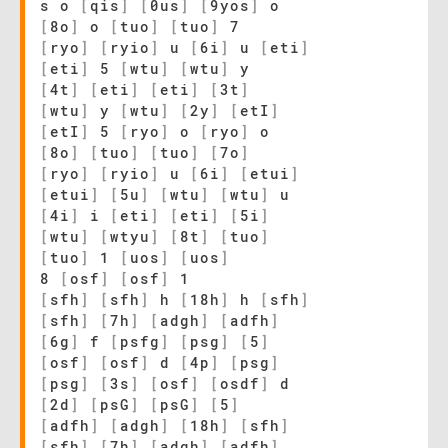
s o
[
qis
]
[
0us
]
[
9yos
]
o
[
8o
]
o
[
tuo
]
[
tuo
]
7
[
ryo
]
[
ryio
]
u
[
6i
]
u
[
eti
]
[
eti
]
5
[
wtu
]
[
wtu
]
y
[
4t
]
[
eti
]
[
eti
]
[
3t
]
[
wtu
]
y
[
wtu
]
[
2y
]
[
etI
]
[
etI
]
5
[
ryo
]
o
[
ryo
]
o
[
8o
]
[
tuo
]
[
tuo
]
[
7o
]
[
ryo
]
[
ryio
]
u
[
6i
]
[
etui
]
[
etui
]
[
5u
]
[
wtu
]
[
wtu
]
u
[
4i
]
i
[
eti
]
[
eti
]
[
5i
]
[
wtu
]
[
wtyu
]
[
8t
]
[
tuo
]
[
tuo
]
1
[
uos
]
[
uos
]
8
[
osf
]
[
osf
]
1
[
sfh
]
[
sfh
]
h
[
18h
]
h
[
sfh
]
[
sfh
]
[
7h
]
[
adgh
]
[
adfh
]
[
6g
]
f
[
psfg
]
[
psg
]
[
5
]
[
osf
]
[
osf
]
d
[
4p
]
[
psg
]
[
psg
]
[
3s
]
[
osf
]
[
osdf
]
d
[
2d
]
[
psG
]
[
psG
]
[
5
]
[
adfh
]
[
adgh
]
[
18h
]
[
sfh
]
[
sfh
]
[
7h
]
[
adgh
]
[
adfh
]