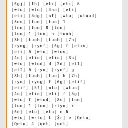
[
6gj
]
[
fh
]
[
eti
]
[
eti
]
5
[
wtu
]
[
wtu
]
[
4os
]
[
eti
]
[
eti
]
[
5dg
]
[
sf
]
[
wtu
]
[
wtuad
]
[
8os
]
[
tuo
]
[
tuo
]
1
[
tuo
]
[
tuo
]
8
[
tuo
]
[
tuo
]
1
[
tuo
]
h
[
tuoh
]
[
8h
]
[
tuoh
]
[
tuoh
]
[
7h
]
[
ryog
]
[
ryof
]
[
6g
]
f
[
etis
]
[
eti
]
5
[
wtu
]
[
wtus
]
[
4s
]
[
etis
]
[
etis
]
[
3s
]
[
wtu
]
[
wtud
]
d
[
2d
]
[
etI
]
[
etI
]
5
[
ryo
]
[
ryof
]
g
[
8h
]
[
tuoh
]
[
tuo
]
h
[
7h
]
[
ryo
]
[
ryog
]
f
[
6g
]
[
etif
]
[
etif
]
[
5f
]
[
wtu
]
[
wtus
]
[
4s
]
[
etis
]
[
eti
]
f
[
5g
]
[
wtu
]
f
[
wtud
]
[
8s
]
[
tuo
]
[
tuo
]
1
[
tuo
]
[
rtyo
]
r
[
6e
]
[
etu
]
[
etu
]
e 5
[
wtu
]
[
wrtu
]
t
[
$r
]
e
[
Qetu
]
[
Qetu
]
4
[
qet
]
[
qet
]