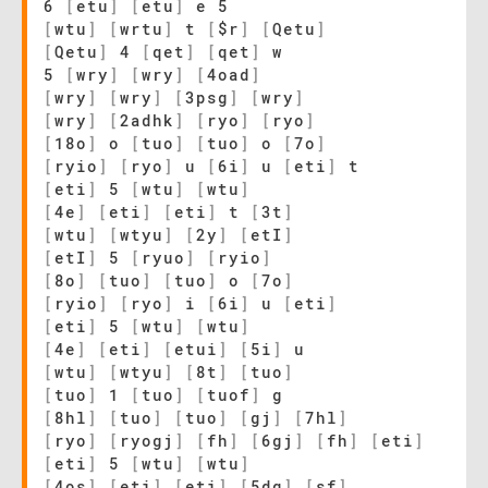
6
[
etu
]
[
etu
]
e 5
[
wtu
]
[
wrtu
]
t
[
$r
]
[
Qetu
]
[
Qetu
]
4
[
qet
]
[
qet
]
w
5
[
wry
]
[
wry
]
[
4oad
]
[
wry
]
[
wry
]
[
3psg
]
[
wry
]
[
wry
]
[
2adhk
]
[
ryo
]
[
ryo
]
[
18o
]
o
[
tuo
]
[
tuo
]
o
[
7o
]
[
ryio
]
[
ryo
]
u
[
6i
]
u
[
eti
]
t
[
eti
]
5
[
wtu
]
[
wtu
]
[
4e
]
[
eti
]
[
eti
]
t
[
3t
]
[
wtu
]
[
wtyu
]
[
2y
]
[
etI
]
[
etI
]
5
[
ryuo
]
[
ryio
]
[
8o
]
[
tuo
]
[
tuo
]
o
[
7o
]
[
ryio
]
[
ryo
]
i
[
6i
]
u
[
eti
]
[
eti
]
5
[
wtu
]
[
wtu
]
[
4e
]
[
eti
]
[
etui
]
[
5i
]
u
[
wtu
]
[
wtyu
]
[
8t
]
[
tuo
]
[
tuo
]
1
[
tuo
]
[
tuof
]
g
[
8hl
]
[
tuo
]
[
tuo
]
[
gj
]
[
7hl
]
[
ryo
]
[
ryogj
]
[
fh
]
[
6gj
]
[
fh
]
[
eti
]
[
eti
]
5
[
wtu
]
[
wtu
]
[
4os
]
[
eti
]
[
eti
]
[
5dg
]
[
sf
]