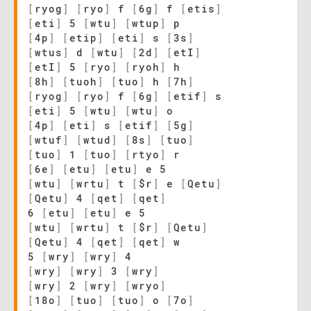
[
ryog
]
[
ryo
]
f
[
6g
]
f
[
etis
]
[
eti
]
5
[
wtu
]
[
wtup
]
p
[
4p
]
[
etip
]
[
eti
]
s
[
3s
]
[
wtus
]
d
[
wtu
]
[
2d
]
[
etI
]
[
etI
]
5
[
ryo
]
[
ryoh
]
h
[
8h
]
[
tuoh
]
[
tuo
]
h
[
7h
]
[
ryog
]
[
ryo
]
f
[
6g
]
[
etif
]
s
[
eti
]
5
[
wtu
]
[
wtu
]
o
[
4p
]
[
eti
]
s
[
etif
]
[
5g
]
[
wtuf
]
[
wtud
]
[
8s
]
[
tuo
]
[
tuo
]
1
[
tuo
]
[
rtyo
]
r
[
6e
]
[
etu
]
[
etu
]
e 5
[
wtu
]
[
wrtu
]
t
[
$r
]
e
[
Qetu
]
[
Qetu
]
4
[
qet
]
[
qet
]
6
[
etu
]
[
etu
]
e 5
[
wtu
]
[
wrtu
]
t
[
$r
]
[
Qetu
]
[
Qetu
]
4
[
qet
]
[
qet
]
w
5
[
wry
]
[
wry
]
4
[
wry
]
[
wry
]
3
[
wry
]
[
wry
]
2
[
wry
]
[
wryo
]
[
18o
]
[
tuo
]
[
tuo
]
o
[
7o
]