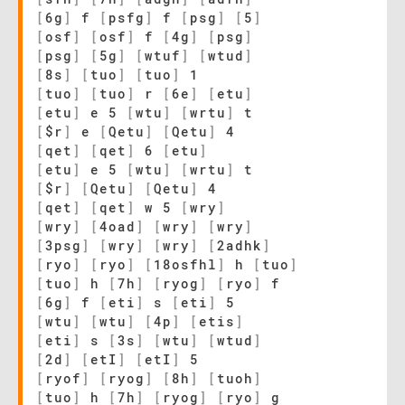
[
6g
]
f
[
psfg
]
f
[
psg
]
[
5
]
[
osf
]
[
osf
]
f
[
4g
]
[
psg
]
[
psg
]
[
5g
]
[
wtuf
]
[
wtud
]
[
8s
]
[
tuo
]
[
tuo
]
1
[
tuo
]
[
tuo
]
r
[
6e
]
[
etu
]
[
etu
]
e 5
[
wtu
]
[
wrtu
]
t
[
$r
]
e
[
Qetu
]
[
Qetu
]
4
[
qet
]
[
qet
]
6
[
etu
]
[
etu
]
e 5
[
wtu
]
[
wrtu
]
t
[
$r
]
[
Qetu
]
[
Qetu
]
4
[
qet
]
[
qet
]
w 5
[
wry
]
[
wry
]
[
4oad
]
[
wry
]
[
wry
]
[
3psg
]
[
wry
]
[
wry
]
[
2adhk
]
[
ryo
]
[
ryo
]
[
18osfhl
]
h
[
tuo
]
[
tuo
]
h
[
7h
]
[
ryog
]
[
ryo
]
f
[
6g
]
f
[
eti
]
s
[
eti
]
5
[
wtu
]
[
wtu
]
[
4p
]
[
etis
]
[
eti
]
s
[
3s
]
[
wtu
]
[
wtud
]
[
2d
]
[
etI
]
[
etI
]
5
[
ryof
]
[
ryog
]
[
8h
]
[
tuoh
]
[
tuo
]
h
[
7h
]
[
ryog
]
[
ryo
]
g