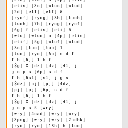
[
etis
]
[
3s
]
[
wtus
]
[
wtud
]
[
2d
]
[
etI
]
[
etI
]
5
[
ryof
]
[
ryog
]
[
8h
]
[
tuoh
]
[
tuoh
]
[
7h
]
[
ryog
]
[
ryof
]
[
6g
]
f
[
etis
]
[
eti
]
5
[
wtu
]
[
wtuo
]
o
[
4p
]
[
etis
]
[
etif
]
[
5g
]
[
wtuf
]
[
wtud
]
[
8s
]
[
tuo
]
[
tuo
]
1
[
tuo
]
[
ryo
]
[
6p
]
s d f
f h
[
5j
]
l h f
[
$g
]
G
[
dz
]
[
dz
]
[
4l
]
j
g s p s
[
6p
]
s d f
f h
[
5sl
]
[
sl
]
j g s
[
$dz
]
[
pj
]
[
pj
]
[
4dz
]
[
pj
]
[
pj
]
[
6p
]
s d f
f h
[
5j
]
l h f
[
$g
]
G
[
dz
]
[
dz
]
[
4l
]
j
g s p s 5
[
wry
]
[
wry
]
[
4oad
]
[
wry
]
[
wry
]
[
3psg
]
[
wry
]
[
wry
]
[
2adhk
]
[
ryo
]
[
ryo
]
[
18h
]
h
[
tuo
]