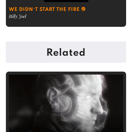
WE DIDN’T START THE FIRE
Billy Joel
Related