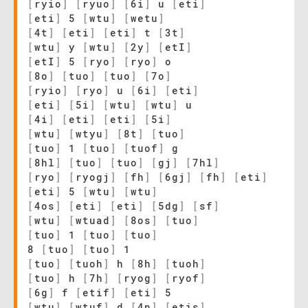
[
ryio
]
[
ryuo
]
[
6i
]
u
[
eti
]
[
eti
]
5
[
wtu
]
[
wetu
]
[
4t
]
[
eti
]
[
eti
]
t
[
3t
]
[
wtu
]
y
[
wtu
]
[
2y
]
[
etI
]
[
etI
]
5
[
ryo
]
[
ryo
]
o
[
8o
]
[
tuo
]
[
tuo
]
[
7o
]
[
ryio
]
[
ryo
]
u
[
6i
]
[
eti
]
[
eti
]
[
5i
]
[
wtu
]
[
wtu
]
u
[
4i
]
[
eti
]
[
eti
]
[
5i
]
[
wtu
]
[
wtyu
]
[
8t
]
[
tuo
]
[
tuo
]
1
[
tuo
]
[
tuof
]
g
[
8hl
]
[
tuo
]
[
tuo
]
[
gj
]
[
7hl
]
[
ryo
]
[
ryogj
]
[
fh
]
[
6gj
]
[
fh
]
[
eti
]
[
eti
]
5
[
wtu
]
[
wtu
]
[
4os
]
[
eti
]
[
eti
]
[
5dg
]
[
sf
]
[
wtu
]
[
wtuad
]
[
8os
]
[
tuo
]
[
tuo
]
1
[
tuo
]
[
tuo
]
8
[
tuo
]
[
tuo
]
1
[
tuo
]
[
tuoh
]
h
[
8h
]
[
tuoh
]
[
tuo
]
h
[
7h
]
[
ryog
]
[
ryof
]
[
6g
]
f
[
etif
]
[
eti
]
5
[
wtu
]
[
wtuf
]
d
[
4p
]
[
etis
]