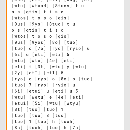
[
wtu
]
[
wtuad
]
[
8tuos
]
t u
o s
[
qtis
]
t i s o
[
wtos
]
t o s o
[
qis
]
[
0us
]
[
9ys
]
[
8tuo
]
t u
o s
[
qtis
]
t i s o
[
wtos
]
t o s o
[
qis
]
[
0us
]
[
9yos
]
[
8o
]
[
tuo
]
[
tuo
]
o
[
7o
]
[
ryo
]
[
ryio
]
u
[
6i
]
u
[
eti
]
[
eti
]
5
[
wtu
]
[
wtu
]
[
4e
]
[
eti
]
[
eti
]
t
[
3t
]
[
wtu
]
y
[
wtu
]
[
2y
]
[
etI
]
[
etI
]
5
[
ryo
]
o
[
ryo
]
o
[
8o
]
o
[
tuo
]
[
tuo
]
7
[
ryo
]
[
ryio
]
u
[
6i
]
[
etui
]
u
[
eti
]
u 5
[
wtu
]
[
wetu
]
e
[
4e
]
[
eti
]
[
etui
]
[
5i
]
[
wtu
]
[
wtyu
]
[
8t
]
[
tuo
]
[
tuo
]
1
[
tuo
]
[
tuo
]
8
[
tuo
]
[
tuo
]
1
[
tuo
]
h
[
tuoh
]
[
8h
]
[
tuoh
]
[
tuo
]
h
[
7h
]