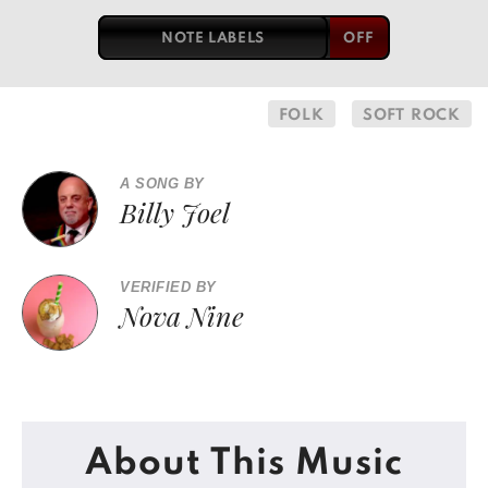
NOTE LABELS
FOLK
SOFT ROCK
A SONG BY
Billy Joel
VERIFIED BY
Nova Nine
About This Music