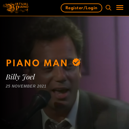
Skip
Register/Login
to
content
Men
PIANO MAN
Billy Joel
25 NOVEMBER 2021