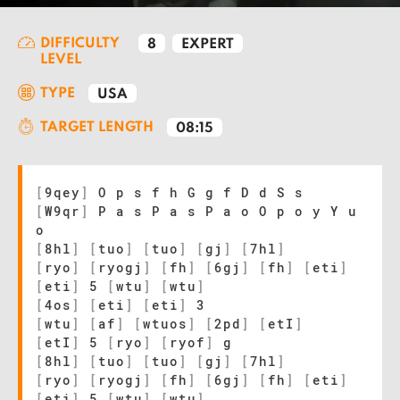
DIFFICULTY
8
EXPERT
LEVEL
TYPE
USA
TARGET LENGTH
08:15
[
9qey
]
O p s f h G g f D d S s
[
W9qr
]
P a s P a s P a o O p o y Y u
o
[
8hl
]
[
tuo
]
[
tuo
]
[
gj
]
[
7hl
]
[
ryo
]
[
ryogj
]
[
fh
]
[
6gj
]
[
fh
]
[
eti
]
[
eti
]
5
[
wtu
]
[
wtu
]
[
4os
]
[
eti
]
[
eti
]
3
[
wtu
]
[
af
]
[
wtuos
]
[
2pd
]
[
etI
]
[
etI
]
5
[
ryo
]
[
ryof
]
g
[
8hl
]
[
tuo
]
[
tuo
]
[
gj
]
[
7hl
]
[
ryo
]
[
ryogj
]
[
fh
]
[
6gj
]
[
fh
]
[
eti
]
[
eti
]
5
[
wtu
]
[
wtu
]