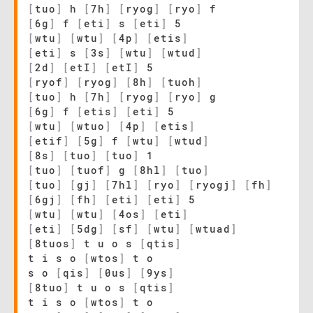
[
tuo
]
h
[
7h
]
[
ryog
]
[
ryo
]
f
[
6g
]
f
[
eti
]
s
[
eti
]
5
[
wtu
]
[
wtu
]
[
4p
]
[
etis
]
[
eti
]
s
[
3s
]
[
wtu
]
[
wtud
]
[
2d
]
[
etI
]
[
etI
]
5
[
ryof
]
[
ryog
]
[
8h
]
[
tuoh
]
[
tuo
]
h
[
7h
]
[
ryog
]
[
ryo
]
g
[
6g
]
f
[
etis
]
[
eti
]
5
[
wtu
]
[
wtuo
]
[
4p
]
[
etis
]
[
etif
]
[
5g
]
f
[
wtu
]
[
wtud
]
[
8s
]
[
tuo
]
[
tuo
]
1
[
tuo
]
[
tuof
]
g
[
8hl
]
[
tuo
]
[
tuo
]
[
gj
]
[
7hl
]
[
ryo
]
[
ryogj
]
[
fh
]
[
6gj
]
[
fh
]
[
eti
]
[
eti
]
5
[
wtu
]
[
wtu
]
[
4os
]
[
eti
]
[
eti
]
[
5dg
]
[
sf
]
[
wtu
]
[
wtuad
]
[
8tuos
]
t u o s
[
qtis
]
t i s o
[
wtos
]
t o
s o
[
qis
]
[
0us
]
[
9ys
]
[
8tuo
]
t u o s
[
qtis
]
t i s o
[
wtos
]
t o