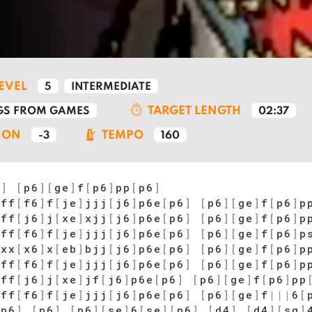
LEVEL
5
INTERMEDIATE
TARGET LENGTH
S FROM GAMES
02:37
ION
TEMPO
-3
160
6
]
[
p6
]
[
ge
]
f
[
p6
]
pp
[
p6
]
sff
[
f6
]
f
[
je
]
jjj
[
j6
]
p6e
[
p6
]
[
p6
]
[
ge
]
f
[
p6
]
p
sff
[
j6
]
j
[
xe
]
xjj
[
j6
]
p6e
[
p6
]
[
p6
]
[
ge
]
f
[
p6
]
p
sff
[
f6
]
f
[
je
]
jjj
[
j6
]
p6e
[
p6
]
[
p6
]
[
ge
]
f
[
p6
]
p
jxx
[
x6
]
x
[
eb
]
bjj
[
j6
]
p6e
[
p6
]
[
p6
]
[
ge
]
f
[
p6
]
p
sff
[
f6
]
f
[
je
]
jjj
[
j6
]
p6e
[
p6
]
[
p6
]
[
ge
]
f
[
p6
]
p
sff
[
j6
]
j
[
xe
]
jf
[
j6
]
p6e
[
p6
]
[
p6
]
[
ge
]
f
[
p6
]
pp
sff
[
f6
]
f
[
je
]
jjj
[
j6
]
p6e
[
p6
]
[
p6
]
[
ge
]
f
|
|
|
6
[
[
p6
]
[
p6
]
[
p6
]
[
se
]
6
[
se
]
[
p6
]
[
d4
]
[
d4
]
[
sq
]