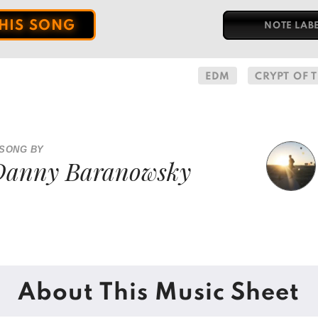
THIS SONG
NOTE LAB
EDM
CRYPT OF
 SONG BY
Danny Baranowsky
About This Music Sheet