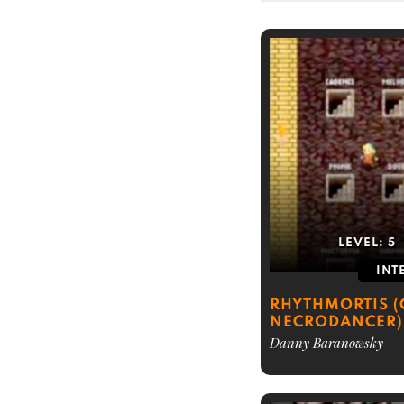
LEVEL:
5
INT
RHYTHMORTIS (
NECRODANCER)
Danny Baranowsky