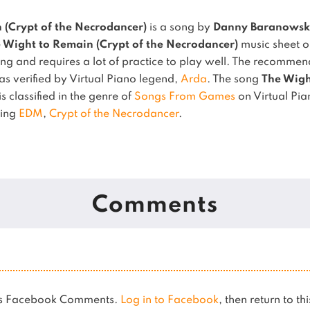
 (Crypt of the Necrodancer)
is a song by
Danny Baranowsk
 Wight to Remain (Crypt of the Necrodancer)
music sheet o
ng and requires a lot of practice to play well.
The recommende
 as verified by Virtual Piano legend,
Arda
.
The song
The Wigh
is classified in the genre of
Songs From Games
on Virtual Pia
sing
EDM
,
Crypt of the Necrodancer
.
Comments
ses Facebook Comments.
Log in to Facebook
, then return to th