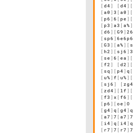
[
d4
]
[
d4
]
[
a0
]
3
[
a0
]
[
p6
]
6
[
pe
]
[
p3
]
a3
[
a%
[
d6
]
[
G9
]
2
[
sp6
]
6e6p
[
G3
]
[
a%
]
[
[
h2
]
[
sj6
]
[
se
]
6
[
ea
]
[
f2
]
[
d2
]
[
sq
]
[
p4
]
q
[
u%
]
f
[
u%
]
[
sj6
]
[
zg
[
zd4
]
[
lf
]
[
f3
]
x
[
f6
]
[
p6
]
[
oe
]
[
g4
]
q
[
g4
]
[
a7
]
7
[
a7
]
[
i4
]
q
[
i4
]
[
r7
]
7
[
r7
]