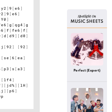
[
y2
]
9
[
e6
]
y2
]
9
[
e6
]
Spotlight On
[
Y@
]
MUSIC SHEETS
fe6
]
g
[
qg4
]
g
e6
]
f
[
fe6
]
f
[
9
]
d
[
d9
]
[
d0
]
]
j
[
92
]
[
92
]
]
]
[
se
]
6
[
ea
]
s
[
p3
]
s
[
a3
]
Perfect (Expert)
]
[
lf4
]
f
]
[
jd%
]
[
lH
]
lj
]
[
p6
]
Op