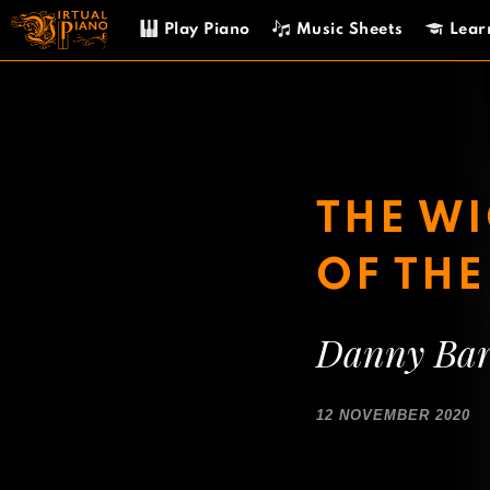
Skip
Play Piano
Music Sheets
Lear
to
content
THE WI
OF TH
Danny Ba
12 NOVEMBER 2020