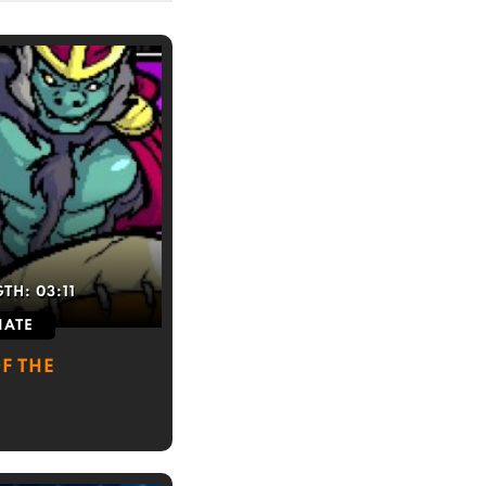
GTH:
03:11
IATE
F THE