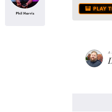
PLAY 
Phil Harris
A