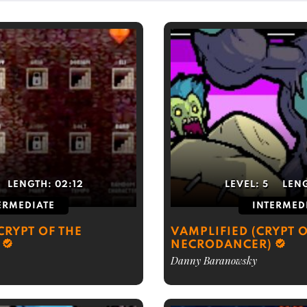
LENGTH:
02:12
LEVEL:
5
LEN
ERMEDIATE
INTERMED
CRYPT OF THE
VAMPLIFIED (CRYPT O
NECRODANCER)
Danny Baranowsky