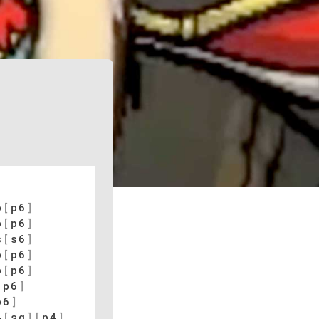
p
[
p6
]
p
[
p6
]
s
[
s6
]
p
[
p6
]
p
[
p6
]
[
p6
]
p6
]
4
[
sq
]
[
p4
]