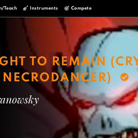
n/Teach
Instruments
Compete
GHT TO REMAIN (CR
E NECRODANCER)
ranowsky