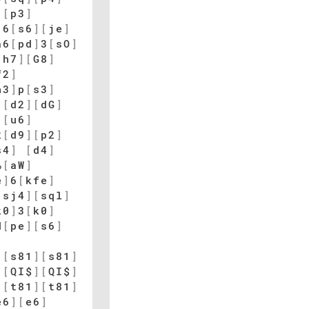
[
p3
]
]
6
[
s6
]
[
je
]
a6
[
pd
]
3
[
sO
]
[
h7
]
[
G8
]
f2
]
h3
]
p
[
s3
]
]
[
d2
]
[
dG
]
]
[
u6
]
2
[
d9
]
[
p2
]
s4
]
[
d4
]
%
[
aW
]
e
]
6
[
kfe
]
[
sj4
]
[
sql
]
k0
]
3
[
k0
]
d
[
pe
]
[
s6
]
]
[
s81
]
[
s81
]
[
QI$
]
[
QI$
]
[
t81
]
[
t81
]
e6
]
[
e6
]