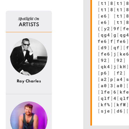
[
t1
]
8
[
t1
]
[
t1
]
8
[
t1
]
[
e6
]
[
t1
]
Spotlight On
[
e6
]
[
t1
]
ARTISTS
(
[
y2
]
9f
[
f
[
qg4
]
g
[
qg
fe6
]
f
[
fe6
[
d9
]
[
qf
]
[
[
fe6
]
j
[
ke
[
92
]
[
92
]
[
qk4
]
j
[
kH
[
p6
]
[
f2
]
[
a2
]
p
[
a4
]
Ray Charles
[
a0
]
3
[
a0
]
[
lfe
]
6
[
kf
[
qlf
]
4
[
ql
[
kf%
]
[
kfW
[
sje
]
[
d6
]