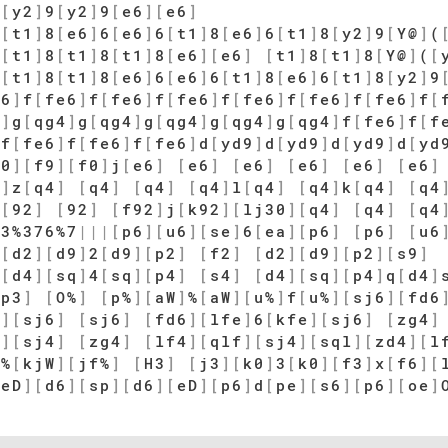
8
[
y2
]
9
[
y2
]
9
[
e6
]
[
e6
]
8
[
t1
]
8
[
e6
]
6
[
e6
]
6
[
t1
]
8
[
e6
]
6
[
t1
]
8
[
y2
]
9
[
Y@
]
(
8
[
t1
]
8
[
t1
]
8
[
t1
]
8
[
e6
]
[
e6
]
[
t1
]
8
[
t1
]
8
[
Y@
]
(
[
8
[
t1
]
8
[
t1
]
8
[
e6
]
6
[
e6
]
6
[
t1
]
8
[
e6
]
6
[
t1
]
8
[
y2
]
9
e6
]
f
[
fe6
]
f
[
fe6
]
f
[
fe6
]
f
[
fe6
]
f
[
fe6
]
f
[
fe6
]
f
[
4
]
g
[
qg4
]
g
[
qg4
]
g
[
qg4
]
g
[
qg4
]
g
[
qg4
]
f
[
fe6
]
f
[
f
]
f
[
fe6
]
f
[
fe6
]
f
[
fe6
]
d
[
yd9
]
d
[
yd9
]
d
[
yd9
]
d
[
yd
f0
]
[
f9
]
[
f0
]
j
[
e6
]
[
e6
]
[
e6
]
[
e6
]
[
e6
]
[
e6
]
6
]
z
[
q4
]
[
q4
]
[
q4
]
[
q4
]
l
[
q4
]
[
q4
]
k
[
q4
]
[
q4
[
92
]
[
92
]
[
f92
]
j
[
k92
]
[
lj30
]
[
q4
]
[
q4
]
[
q4
]
3%376%7
|
|
|
[
p6
]
[
u6
]
[
se
]
6
[
ea
]
[
p6
]
[
p6
]
[
u6
[
d2
]
[
d9
]
2
[
d9
]
[
p2
]
[
f2
]
[
d2
]
[
d9
]
[
p2
]
[
s9
]
s
[
d4
]
[
sq
]
4
[
sq
]
[
p4
]
[
s4
]
[
d4
]
[
sq
]
[
p4
]
q
[
d4
]
[
p3
]
[
O%
]
[
p%
]
[
aW
]
%
[
aW
]
[
u%
]
f
[
u%
]
[
sj6
]
[
fd6
e
]
[
sj6
]
[
sj6
]
[
fd6
]
[
lfe
]
6
[
kfe
]
[
sj6
]
[
zg4
]
f
]
[
sj4
]
[
zg4
]
[
lf4
]
[
qlf
]
[
sj4
]
[
sql
]
[
zd4
]
[
l
]
%
[
kjW
]
[
jf%
]
[
H3
]
[
j3
]
[
k0
]
3
[
k0
]
[
f3
]
x
[
f6
]
[
[
eD
]
[
d6
]
[
sp
]
[
d6
]
[
eD
]
[
p6
]
d
[
pe
]
[
s6
]
[
p6
]
[
oe
]