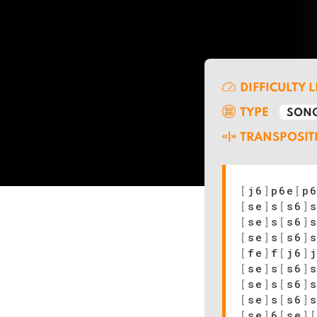
DIFFICULTY 
TYPE
SONG
TRANSPOSIT
[
j6
]
p6e
[
p
[
se
]
s
[
s6
]
[
se
]
s
[
s6
]
[
se
]
s
[
s6
]
[
fe
]
f
[
j6
]
[
se
]
s
[
s6
]
[
se
]
s
[
s6
]
[
se
]
s
[
s6
]
[
se
]
6
[
se
]