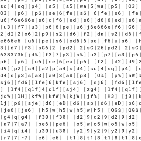
[
sq
]
4
[
sq
]
[
p4
]
[
s5
]
[
s5
]
[
wa
]
5
[
wa
]
[
p5
]
[
O3
]
[
O3
]
[
p6
]
[
p6
]
[
se
]
6
[
fe
]
[
s6
]
6
[
fe
]
[
s6
]
[
fe
[
u6
]
f6e666e
[
s6
]
d
[
f6
]
[
ed
]
[
s6
]
[
d6
]
6
[
ed
]
[
s6
]
]
[
u3
]
[
f7
]
[
u3
]
[
p6
]
6
[
pe
]
[
u6
]
j6e666e
[
f6
]
[
G6
]
62
[
dI
]
2
[
o6
]
2
[
p9
]
[
s2
]
[
d6
]
[
f2
]
[
da
]
[
s2
]
[
d6
]
[
6e666e6
[
u6
]
[
pe
]
[
s6
]
[
od6
]
6
[
se
]
[
f6
]
u
[
s6
]
[
s3
]
[
d7
]
[
f3
]
[
sG6
]
2
[
pd2
]
2
[
sG
]
26
[
pd2
]
2
[
sG
3638373k
[
jd%
]
[
f3
]
7
[
p3
]
[
s%
]
[
u3
]
[
p7
]
[
a3
]
[
p6
[
p6
]
[
p6
]
[
u6
]
[
se
]
6
[
ea
]
[
p6
]
[
f2
]
[
d2
]
[
d9
]
[
d9
]
[
p2
]
[
s9
]
[
a2
]
p
[
a4
]
s
[
d4
]
[
sq
]
4
[
sq
]
[
p4
]
[
[
d4
]
s
[
p3
]
s
[
a3
]
[
a0
]
3
[
a0
]
[
p3
]
[
O%
]
[
p%
]
[
aW
]
[
sj6
]
[
fd6
]
[
lfe
]
6
[
kfe
]
[
sj6
]
[
sj6
]
[
fd6
]
[
lf
4
]
[
lf4
]
[
qlf
]
4
[
qlf
]
[
sj4
]
[
zg4
]
[
lf4
]
[
qlf
]
[
jd%
]
[
lH
]
[
kf%
]
[
kfW
]
%
[
kjW
]
[
jf%
]
[
H3
]
[
j3
]
[
[
lj
]
[
p6
]
[
sje
]
[
d6
]
[
eD
]
[
d6
]
[
sp
]
[
d6
]
[
eD
]
[
p6
]
O
[
je6
]
[
je6
]
[
h5
]
w
[
h5
]
w
[
h5
]
w
[
h5
]
[
QG$
]
[
QG$
q
[
g4
]
q
[
g4
]
[
f30
]
[
f30
]
[
d2
]
9
[
d2
]
9
[
d2
]
9
[
d2
]
7
[
a7
]
7
[
a7
]
[
pe6
]
[
pe6
]
[
o5
]
w
[
o5
]
w
[
o5
]
w
[
o5
]
q
[
i4
]
q
[
i4
]
[
u30
]
[
u30
]
[
y2
]
9
[
y2
]
9
[
y2
]
9
[
y2
]
7
[
r7
]
7
[
r7
]
[
e6
]
[
e6
]
[
t1
]
8
[
t1
]
8
[
t1
]
8
[
t1
]
8
[