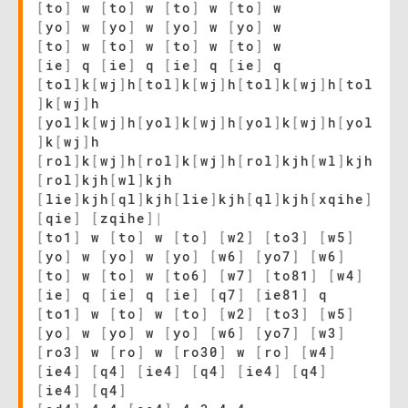
[
to
]
w
[
to
]
w
[
to
]
w
[
to
]
w
[
yo
]
w
[
yo
]
w
[
yo
]
w
[
yo
]
w
[
to
]
w
[
to
]
w
[
to
]
w
[
to
]
w
[
ie
]
q
[
ie
]
q
[
ie
]
q
[
ie
]
q
[
tol
]
k
[
wj
]
h
[
tol
]
k
[
wj
]
h
[
tol
]
k
[
wj
]
h
[
tol
]
k
[
wj
]
h
[
yol
]
k
[
wj
]
h
[
yol
]
k
[
wj
]
h
[
yol
]
k
[
wj
]
h
[
yol
]
k
[
wj
]
h
[
rol
]
k
[
wj
]
h
[
rol
]
k
[
wj
]
h
[
rol
]
kjh
[
wl
]
kjh
[
rol
]
kjh
[
wl
]
kjh
[
lie
]
kjh
[
ql
]
kjh
[
lie
]
kjh
[
ql
]
kjh
[
xqihe
]
[
qie
]
[
zqihe
]
|
[
to1
]
w
[
to
]
w
[
to
]
[
w2
]
[
to3
]
[
w5
]
[
yo
]
w
[
yo
]
w
[
yo
]
[
w6
]
[
yo7
]
[
w6
]
[
to
]
w
[
to
]
w
[
to6
]
[
w7
]
[
to81
]
[
w4
]
[
ie
]
q
[
ie
]
q
[
ie
]
[
q7
]
[
ie81
]
q
[
to1
]
w
[
to
]
w
[
to
]
[
w2
]
[
to3
]
[
w5
]
[
yo
]
w
[
yo
]
w
[
yo
]
[
w6
]
[
yo7
]
[
w3
]
[
ro3
]
w
[
ro
]
w
[
ro30
]
w
[
ro
]
[
w4
]
[
ie4
]
[
q4
]
[
ie4
]
[
q4
]
[
ie4
]
[
q4
]
[
ie4
]
[
q4
]