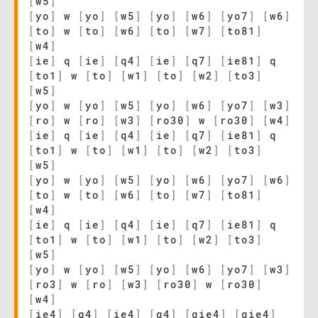
[
w5
]
[
yo
]
w
[
yo
]
[
w5
]
[
yo
]
[
w6
]
[
yo7
]
[
w6
]
[
to
]
w
[
to
]
[
w6
]
[
to
]
[
w7
]
[
to81
]
[
w4
]
[
ie
]
q
[
ie
]
[
q4
]
[
ie
]
[
q7
]
[
ie81
]
q
[
to1
]
w
[
to
]
[
w1
]
[
to
]
[
w2
]
[
to3
]
[
w5
]
[
yo
]
w
[
yo
]
[
w5
]
[
yo
]
[
w6
]
[
yo7
]
[
w3
]
[
ro
]
w
[
ro
]
[
w3
]
[
ro30
]
w
[
ro30
]
[
w4
]
[
ie
]
q
[
ie
]
[
q4
]
[
ie
]
[
q7
]
[
ie81
]
q
[
to1
]
w
[
to
]
[
w1
]
[
to
]
[
w2
]
[
to3
]
[
w5
]
[
yo
]
w
[
yo
]
[
w5
]
[
yo
]
[
w6
]
[
yo7
]
[
w6
]
[
to
]
w
[
to
]
[
w6
]
[
to
]
[
w7
]
[
to81
]
[
w4
]
[
ie
]
q
[
ie
]
[
q4
]
[
ie
]
[
q7
]
[
ie81
]
q
[
to1
]
w
[
to
]
[
w1
]
[
to
]
[
w2
]
[
to3
]
[
w5
]
[
yo
]
w
[
yo
]
[
w5
]
[
yo
]
[
w6
]
[
yo7
]
[
w3
]
[
ro3
]
w
[
ro
]
[
w3
]
[
ro30
]
w
[
ro30
]
[
w4
]
[
ie4
]
[
q4
]
[
ie4
]
[
q4
]
[
qie4
]
[
qie4
]