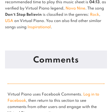
recommended time to play this music sheet is
04:13
, as
verified by Virtual Piano legend,
Nova Nine
.
The song
Don’t Stop Believin
is classified in the genres:
Rock
,
USA
on Virtual Piano.
You can also find other similar
songs using
Inspirational
.
Comments
Virtual Piano uses Facebook Comments.
Log in to
Facebook
, then return to this section to see
comments from other users and engage with the