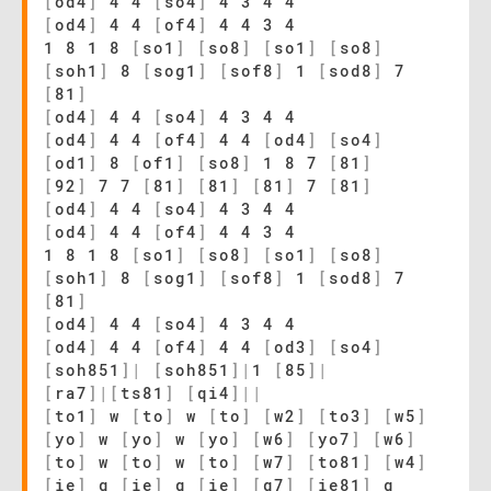
[
od4
]
4 4
[
so4
]
4 3 4 4
[
od4
]
4 4
[
of4
]
4 4 3 4
1 8 1 8
[
so1
]
[
so8
]
[
so1
]
[
so8
]
[
soh1
]
8
[
sog1
]
[
sof8
]
1
[
sod8
]
7
[
81
]
[
od4
]
4 4
[
so4
]
4 3 4 4
[
od4
]
4 4
[
of4
]
4 4
[
od4
]
[
so4
]
[
od1
]
8
[
of1
]
[
so8
]
1 8 7
[
81
]
[
92
]
7 7
[
81
]
[
81
]
[
81
]
7
[
81
]
[
od4
]
4 4
[
so4
]
4 3 4 4
[
od4
]
4 4
[
of4
]
4 4 3 4
1 8 1 8
[
so1
]
[
so8
]
[
so1
]
[
so8
]
[
soh1
]
8
[
sog1
]
[
sof8
]
1
[
sod8
]
7
[
81
]
[
od4
]
4 4
[
so4
]
4 3 4 4
[
od4
]
4 4
[
of4
]
4 4
[
od3
]
[
so4
]
[
soh851
]
|
[
soh851
]
|
1
[
85
]
|
[
ra7
]
|
[
ts81
]
[
qi4
]
|
|
[
to1
]
w
[
to
]
w
[
to
]
[
w2
]
[
to3
]
[
w5
]
[
yo
]
w
[
yo
]
w
[
yo
]
[
w6
]
[
yo7
]
[
w6
]
[
to
]
w
[
to
]
w
[
to
]
[
w7
]
[
to81
]
[
w4
]
[
ie
]
q
[
ie
]
q
[
ie
]
[
q7
]
[
ie81
]
q