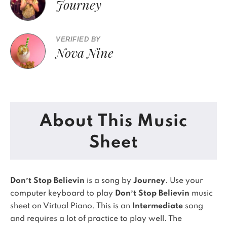
Journey
VERIFIED BY
Nova Nine
About This Music
Sheet
Don’t Stop Believin
is a song by
Journey
. Use your
computer keyboard to play
Don’t Stop Believin
music
sheet on Virtual Piano.
This is an
Intermediate
song
and requires a lot of practice to play well.
The