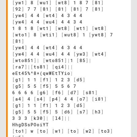
[
yw1
]
8
[
wu1
]
[
wt8
]
1 8 7
[
81
]
[
92
]
7 7
[
81
]
[
81
]
[
81
]
7
[
81
]
[
yw4
]
4 4
[
wt4
]
4 3 4 4
[
yw4
]
4 4
[
wu4
]
4 4 3 4
1 8 1 8
[
wt1
]
[
wt8
]
[
wt1
]
[
wt8
]
[
wto1
]
8
[
wti1
]
[
wut8
]
1
[
ywt8
]
7
[
81
]
[
yw4
]
4 4
[
wt4
]
4 3 4 4
[
yw4
]
4 4
[
wu4
]
4 4
[
yw3
]
[
wt4
]
[
wto851
]
|
[
wto851
]
|
1
[
85
]
|
[
ra7
]
|
[
ts81
]
[
qi4
]
|
|
eEt45%^8*(qwWEtTYio
|
[
g1
]
1 1
[
f1
]
1 2 3
[
d5
]
[
g5
]
5 5
[
f5
]
5 5 6 7
6 6 6 6
[
g6
]
[
f6
]
[
d7
]
[
s81
]
[
a4
]
4
[
s4
]
[
p4
]
4 4
[
o7
]
[
i81
]
[
g1
]
1 1
[
f1
]
1 2 3
[
d5
]
[
g5
]
5 5
[
f5
]
5
[
d6
]
[
s7
]
[
h3
]
3 3 3
[
k30
]
|
[
l4
]
|
|
HhgDSsPOoiYT
[
to1
]
w
[
to
]
[
w1
]
[
to
]
[
w2
]
[
to3
]