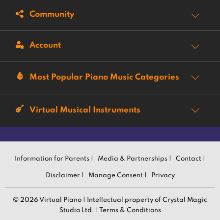
Community
Account
Most Popular Piano Music Categories
Virtual Musical Instruments
Information for Parents |
Media & Partnerships |
Contact |
Disclaimer |
Manage Consent |
Privacy
© 2026 Virtual Piano | Intellectual property of Crystal Magic
Studio Ltd. |
Terms & Conditions