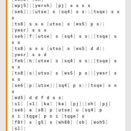
[
wpj5
]
|
[
ywroh
]
[
pj
]
s s s s
[
se6
]
|
|
[
utse
]
s
[
sq4
]
s s
|
|
[
tsqe
]
s s
s
[
ts8
]
s s s
[
utso
]
s
[
ws5
]
p s
|
|
[
ywsr
]
s s s
[
se6
]
|
f
|
[
utse
]
s
[
sq4
]
s s
|
|
[
tsqe
]
s
s s
[
ts8
]
s s s
[
utso
]
s
[
ws5
]
d d
|
|
[
ywsr
]
s s d
[
fe6
]
|
h
|
[
utse
]
s
[
sq4
]
s s
|
|
[
tsqe
]
s
s s
[
ts8
]
|
s
|
[
utso
]
s
[
ws5
]
p s
|
|
[
ywsr
]
s
s s
[
se6
]
|
p
|
[
utse
]
|
[
sq4
]
p s
|
|
[
tsqe
]
s s
s
[
wd5
]
d d f d s s
|
[
sl
]
[
sl
]
[
ka
]
[
ka
]
[
pj
]
|
[
oh
]
[
pj
]
[
se6
]
a
[
s0
]
p
[
utse
]
u
[
sq4
]
p
s i
[
tqge
]
p s i
[
tqge
]
s
[
f81
]
s
[
g5
]
s
[
wh80
]
[
oh
]
[
woh5
]
[
sl
]
|