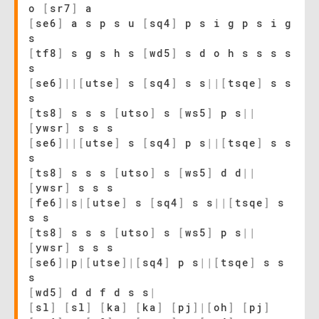
o
[
sr7
]
a
[
se6
]
a s p s u
[
sq4
]
p s i g p s i g
s
[
tf8
]
s g s h s
[
wd5
]
s d o h s s s s
s
[
se6
]
|
|
[
utse
]
s
[
sq4
]
s s
|
|
[
tsqe
]
s s
s
[
ts8
]
s s s
[
utso
]
s
[
ws5
]
p s
|
|
[
ywsr
]
s s s
[
se6
]
|
|
[
utse
]
s
[
sq4
]
p s
|
|
[
tsqe
]
s s
s
[
ts8
]
s s s
[
utso
]
s
[
ws5
]
d d
|
|
[
ywsr
]
s s s
[
fe6
]
|
s
|
[
utse
]
s
[
sq4
]
s s
|
|
[
tsqe
]
s
s s
[
ts8
]
s s s
[
utso
]
s
[
ws5
]
p s
|
|
[
ywsr
]
s s s
[
se6
]
|
p
|
[
utse
]
|
[
sq4
]
p s
|
|
[
tsqe
]
s s
s
[
wd5
]
d d f d s s
|
[
sl
]
[
sl
]
[
ka
]
[
ka
]
[
pj
]
|
[
oh
]
[
pj
]