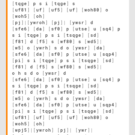
[
tqge
]
p s i
[
tqge
]
s
[
uf81
]
[
uf
]
[
uf5
]
[
uf
]
[
woh80
]
o
[
woh5
]
[
oh
]
[
pj
]
|
[
ywroh
]
[
pj
]
|
[
ywsr
]
d
[
sfe6
]
[
da
]
[
sf0
]
p
[
utse
]
u
[
sq4
]
p
s i
[
tqge
]
p s i
[
tsqge
]
[
sd
]
[
f81
]
d
[
f5
]
s
[
wf80
]
s
[
wd5
]
|
[
w5
]
o
[
ywrh
]
s d o
[
ywsr
]
[
da
]
[
sfe6
]
[
da
]
[
sf0
]
p
[
utse
]
u
[
sqp4
]
[
pi
]
s i
[
tqge
]
p s i
[
tsqge
]
[
sd
]
[
f81
]
d
[
f5
]
s
[
wf80
]
s
[
wd5
]
|
o h s d o
[
ywsr
]
d
[
sfe6
]
[
da
]
[
sf0
]
p
[
utse
]
u
[
sq4
]
p
s i
[
tqge
]
p s i
[
tsqge
]
[
sd
]
[
f81
]
d
[
f5
]
s
[
wf80
]
s
[
wd5
]
|
[
w5
]
o
[
ywrh
]
s d o
[
ywsr
]
[
da
]
[
sfe6
]
[
da
]
[
sf0
]
p
[
utse
]
u
[
sqp4
]
[
pi
]
s i
[
tqge
]
p s i
[
tsqge
]
[
sd
]
[
uf81
]
[
uf
]
[
uf5
]
[
uf
]
[
woh80
]
o
[
woh5
]
[
oh
]
[
wpj5
]
|
[
ywroh
]
[
pj
]
|
[
ywr
]
|