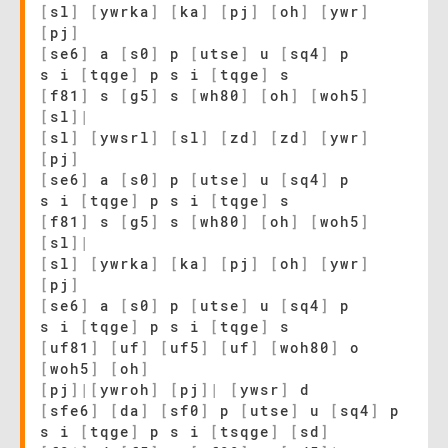
[
sl
]
[
ywrka
]
[
ka
]
[
pj
]
[
oh
]
[
ywr
]
[
pj
]
[
se6
]
a
[
s0
]
p
[
utse
]
u
[
sq4
]
p
s i
[
tqge
]
p s i
[
tqge
]
s
[
f81
]
s
[
g5
]
s
[
wh80
]
[
oh
]
[
woh5
]
[
sl
]
|
[
sl
]
[
ywsrl
]
[
sl
]
[
zd
]
[
zd
]
[
ywr
]
[
pj
]
[
se6
]
a
[
s0
]
p
[
utse
]
u
[
sq4
]
p
s i
[
tqge
]
p s i
[
tqge
]
s
[
f81
]
s
[
g5
]
s
[
wh80
]
[
oh
]
[
woh5
]
[
sl
]
|
[
sl
]
[
ywrka
]
[
ka
]
[
pj
]
[
oh
]
[
ywr
]
[
pj
]
[
se6
]
a
[
s0
]
p
[
utse
]
u
[
sq4
]
p
s i
[
tqge
]
p s i
[
tqge
]
s
[
uf81
]
[
uf
]
[
uf5
]
[
uf
]
[
woh80
]
o
[
woh5
]
[
oh
]
[
pj
]
|
[
ywroh
]
[
pj
]
|
[
ywsr
]
d
[
sfe6
]
[
da
]
[
sf0
]
p
[
utse
]
u
[
sq4
]
p
s i
[
tqge
]
p s i
[
tsqge
]
[
sd
]