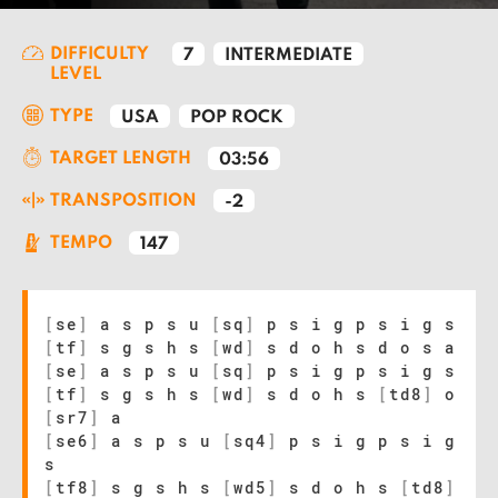
DIFFICULTY
7
INTERMEDIATE
LEVEL
TYPE
USA
POP ROCK
TARGET LENGTH
03:56
TRANSPOSITION
-2
TEMPO
147
[
se
]
a s p s u
[
sq
]
p s i g p s i g s
[
tf
]
s g s h s
[
wd
]
s d o h s d o s a
[
se
]
a s p s u
[
sq
]
p s i g p s i g s
[
tf
]
s g s h s
[
wd
]
s d o h s
[
td8
]
o
[
sr7
]
a
[
se6
]
a s p s u
[
sq4
]
p s i g p s i g
s
[
tf8
]
s g s h s
[
wd5
]
s d o h s
[
td8
]