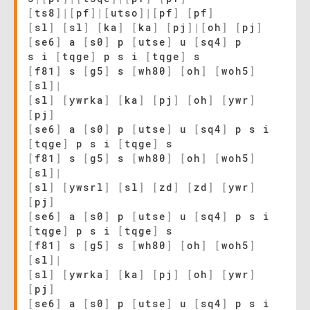
[
ts8
]
|
[
pf
]
|
[
utso
]
|
[
pf
]
[
pf
]
[
sl
]
[
sl
]
[
ka
]
[
ka
]
[
pj
]
|
[
oh
]
[
pj
]
[
se6
]
a
[
s0
]
p
[
utse
]
u
[
sq4
]
p
s i
[
tqge
]
p s i
[
tqge
]
s
[
f81
]
s
[
g5
]
s
[
wh80
]
[
oh
]
[
woh5
]
[
sl
]
|
[
sl
]
[
ywrka
]
[
ka
]
[
pj
]
[
oh
]
[
ywr
]
[
pj
]
[
se6
]
a
[
s0
]
p
[
utse
]
u
[
sq4
]
p s i
[
tqge
]
p s i
[
tqge
]
s
[
f81
]
s
[
g5
]
s
[
wh80
]
[
oh
]
[
woh5
]
[
sl
]
|
[
sl
]
[
ywsrl
]
[
sl
]
[
zd
]
[
zd
]
[
ywr
]
[
pj
]
[
se6
]
a
[
s0
]
p
[
utse
]
u
[
sq4
]
p s i
[
tqge
]
p s i
[
tqge
]
s
[
f81
]
s
[
g5
]
s
[
wh80
]
[
oh
]
[
woh5
]
[
sl
]
|
[
sl
]
[
ywrka
]
[
ka
]
[
pj
]
[
oh
]
[
ywr
]
[
pj
]
[
se6
]
a
[
s0
]
p
[
utse
]
u
[
sq4
]
p s i