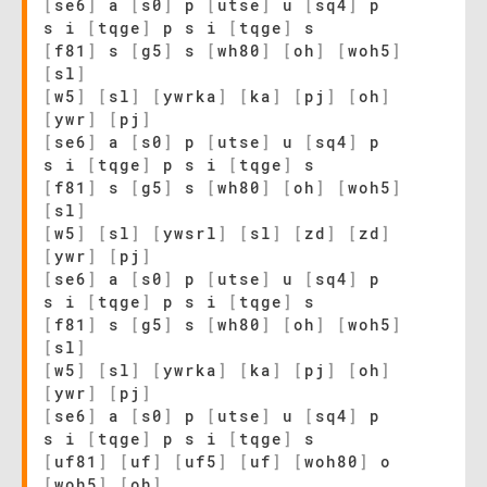
[
se6
]
a
[
s0
]
p
[
utse
]
u
[
sq4
]
p
s i
[
tqge
]
p s i
[
tqge
]
s
[
f81
]
s
[
g5
]
s
[
wh80
]
[
oh
]
[
woh5
]
[
sl
]
[
w5
]
[
sl
]
[
ywrka
]
[
ka
]
[
pj
]
[
oh
]
[
ywr
]
[
pj
]
[
se6
]
a
[
s0
]
p
[
utse
]
u
[
sq4
]
p
s i
[
tqge
]
p s i
[
tqge
]
s
[
f81
]
s
[
g5
]
s
[
wh80
]
[
oh
]
[
woh5
]
[
sl
]
[
w5
]
[
sl
]
[
ywsrl
]
[
sl
]
[
zd
]
[
zd
]
[
ywr
]
[
pj
]
[
se6
]
a
[
s0
]
p
[
utse
]
u
[
sq4
]
p
s i
[
tqge
]
p s i
[
tqge
]
s
[
f81
]
s
[
g5
]
s
[
wh80
]
[
oh
]
[
woh5
]
[
sl
]
[
w5
]
[
sl
]
[
ywrka
]
[
ka
]
[
pj
]
[
oh
]
[
ywr
]
[
pj
]
[
se6
]
a
[
s0
]
p
[
utse
]
u
[
sq4
]
p
s i
[
tqge
]
p s i
[
tqge
]
s
[
uf81
]
[
uf
]
[
uf5
]
[
uf
]
[
woh80
]
o
[
woh5
]
[
oh
]