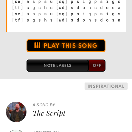
[
se
]
a s p s u
[
sq
]
p s i g p s i g s
[
tf
]
s g s h s
[
wd
]
s d o h s d o s a
[
se
]
a s p s u
[
sq
]
p s i g p s i g s
[
tf
]
s g s h s
[
wd
]
s d o h s d o s a
PLAY THIS SONG
NOTE LABELS
INSPIRATIONAL
A SONG BY
The Script