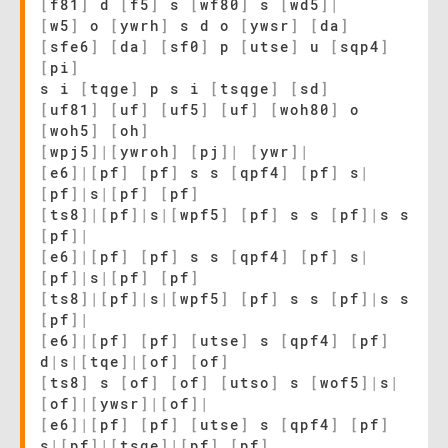
[
f81
]
d
[
f5
]
s
[
wf80
]
s
[
wd5
]
|
[
w5
]
o
[
ywrh
]
s d o
[
ywsr
]
[
da
]
[
sfe6
]
[
da
]
[
sf0
]
p
[
utse
]
u
[
sqp4
]
[
pi
]
s i
[
tqge
]
p s i
[
tsqge
]
[
sd
]
[
uf81
]
[
uf
]
[
uf5
]
[
uf
]
[
woh80
]
o
[
woh5
]
[
oh
]
[
wpj5
]
|
[
ywroh
]
[
pj
]
|
[
ywr
]
|
[
e6
]
|
[
pf
]
[
pf
]
s s
[
qpf4
]
[
pf
]
s
|
[
pf
]
|
s
|
[
pf
]
[
pf
]
[
ts8
]
|
[
pf
]
|
s
|
[
wpf5
]
[
pf
]
s s
[
pf
]
|
s s
[
pf
]
|
[
e6
]
|
[
pf
]
[
pf
]
s s
[
qpf4
]
[
pf
]
s
|
[
pf
]
|
s
|
[
pf
]
[
pf
]
[
ts8
]
|
[
pf
]
|
s
|
[
wpf5
]
[
pf
]
s s
[
pf
]
|
s s
[
pf
]
|
[
e6
]
|
[
pf
]
[
pf
]
[
utse
]
s
[
qpf4
]
[
pf
]
d
|
s
|
[
tqe
]
|
[
of
]
[
of
]
[
ts8
]
s
[
of
]
[
of
]
[
utso
]
s
[
wof5
]
|
s
|
[
of
]
|
[
ywsr
]
|
[
of
]
|
[
e6
]
|
[
pf
]
[
pf
]
[
utse
]
s
[
qpf4
]
[
pf
]
s
|
[
pf
]
|
[
tsqe
]
|
[
pf
]
[
pf
]