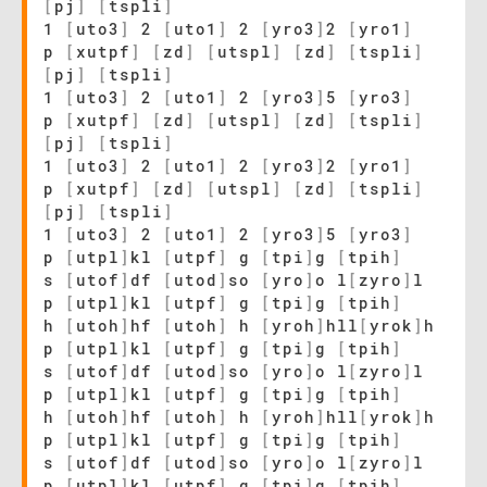
[
pj
]
[
tspli
]
1
[
uto3
]
2
[
uto1
]
2
[
yro3
]
2
[
yro1
]
p
[
xutpf
]
[
zd
]
[
utspl
]
[
zd
]
[
tspli
]
[
pj
]
[
tspli
]
1
[
uto3
]
2
[
uto1
]
2
[
yro3
]
5
[
yro3
]
p
[
xutpf
]
[
zd
]
[
utspl
]
[
zd
]
[
tspli
]
[
pj
]
[
tspli
]
1
[
uto3
]
2
[
uto1
]
2
[
yro3
]
2
[
yro1
]
p
[
xutpf
]
[
zd
]
[
utspl
]
[
zd
]
[
tspli
]
[
pj
]
[
tspli
]
1
[
uto3
]
2
[
uto1
]
2
[
yro3
]
5
[
yro3
]
p
[
utpl
]
kl
[
utpf
]
g
[
tpi
]
g
[
tpih
]
s
[
utof
]
df
[
utod
]
so
[
yro
]
o l
[
zyro
]
l
p
[
utpl
]
kl
[
utpf
]
g
[
tpi
]
g
[
tpih
]
h
[
utoh
]
hf
[
utoh
]
h
[
yroh
]
hll
[
yrok
]
h
p
[
utpl
]
kl
[
utpf
]
g
[
tpi
]
g
[
tpih
]
s
[
utof
]
df
[
utod
]
so
[
yro
]
o l
[
zyro
]
l
p
[
utpl
]
kl
[
utpf
]
g
[
tpi
]
g
[
tpih
]
h
[
utoh
]
hf
[
utoh
]
h
[
yroh
]
hll
[
yrok
]
h
p
[
utpl
]
kl
[
utpf
]
g
[
tpi
]
g
[
tpih
]
s
[
utof
]
df
[
utod
]
so
[
yro
]
o l
[
zyro
]
l
p
[
utpl
]
kl
[
utpf
]
g
[
tpi
]
g
[
tpih
]