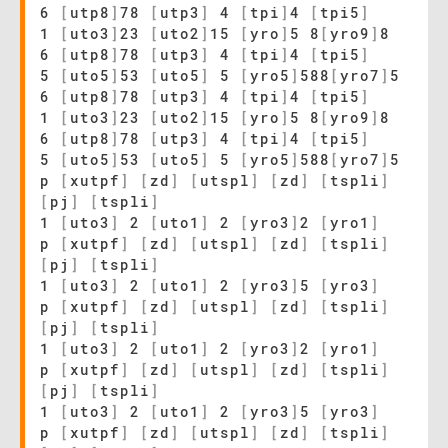
6
[
utp8
]
78
[
utp3
]
4
[
tpi
]
4
[
tpi5
]
1
[
uto3
]
23
[
uto2
]
15
[
yro
]
5 8
[
yro9
]
8
6
[
utp8
]
78
[
utp3
]
4
[
tpi
]
4
[
tpi5
]
5
[
uto5
]
53
[
uto5
]
5
[
yro5
]
588
[
yro7
]
5
6
[
utp8
]
78
[
utp3
]
4
[
tpi
]
4
[
tpi5
]
1
[
uto3
]
23
[
uto2
]
15
[
yro
]
5 8
[
yro9
]
8
6
[
utp8
]
78
[
utp3
]
4
[
tpi
]
4
[
tpi5
]
5
[
uto5
]
53
[
uto5
]
5
[
yro5
]
588
[
yro7
]
5
p
[
xutpf
]
[
zd
]
[
utspl
]
[
zd
]
[
tspli
]
[
pj
]
[
tspli
]
1
[
uto3
]
2
[
uto1
]
2
[
yro3
]
2
[
yro1
]
p
[
xutpf
]
[
zd
]
[
utspl
]
[
zd
]
[
tspli
]
[
pj
]
[
tspli
]
1
[
uto3
]
2
[
uto1
]
2
[
yro3
]
5
[
yro3
]
p
[
xutpf
]
[
zd
]
[
utspl
]
[
zd
]
[
tspli
]
[
pj
]
[
tspli
]
1
[
uto3
]
2
[
uto1
]
2
[
yro3
]
2
[
yro1
]
p
[
xutpf
]
[
zd
]
[
utspl
]
[
zd
]
[
tspli
]
[
pj
]
[
tspli
]
1
[
uto3
]
2
[
uto1
]
2
[
yro3
]
5
[
yro3
]
p
[
xutpf
]
[
zd
]
[
utspl
]
[
zd
]
[
tspli
]