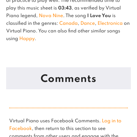
of practice to play well.
The recommended time to
play this music sheet is
03:43
, as verified by Virtual
Piano legend,
Nova Nine
.
The song
I Love You
is
classified in the genres:
Canada
,
Dance
,
Electronica
on
Virtual Piano.
You can also find other similar songs
using
Happy
.
Comments
Virtual Piano uses Facebook Comments.
Log in to
Facebook
, then return to this section to see
comments from other users and engage with the