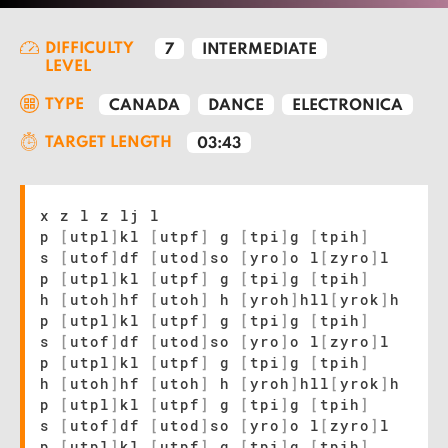
DIFFICULTY
7
INTERMEDIATE
LEVEL
TYPE
CANADA
DANCE
ELECTRONICA
TARGET LENGTH
03:43
x z l z lj l
p
[
utpl
]
kl
[
utpf
]
g
[
tpi
]
g
[
tpih
]
s
[
utof
]
df
[
utod
]
so
[
yro
]
o l
[
zyro
]
l
p
[
utpl
]
kl
[
utpf
]
g
[
tpi
]
g
[
tpih
]
h
[
utoh
]
hf
[
utoh
]
h
[
yroh
]
hll
[
yrok
]
h
p
[
utpl
]
kl
[
utpf
]
g
[
tpi
]
g
[
tpih
]
s
[
utof
]
df
[
utod
]
so
[
yro
]
o l
[
zyro
]
l
p
[
utpl
]
kl
[
utpf
]
g
[
tpi
]
g
[
tpih
]
h
[
utoh
]
hf
[
utoh
]
h
[
yroh
]
hll
[
yrok
]
h
p
[
utpl
]
kl
[
utpf
]
g
[
tpi
]
g
[
tpih
]
s
[
utof
]
df
[
utod
]
so
[
yro
]
o l
[
zyro
]
l
p
[
utpl
]
kl
[
utpf
]
g
[
tpi
]
g
[
tpih
]