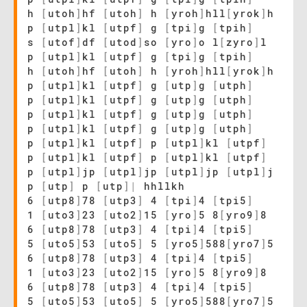
h
[
utoh
]
hf
[
utoh
]
h
[
yroh
]
hll
[
yrok
]
h
p
[
utpl
]
kl
[
utpf
]
g
[
tpi
]
g
[
tpih
]
s
[
utof
]
df
[
utod
]
so
[
yro
]
o l
[
zyro
]
l
p
[
utpl
]
kl
[
utpf
]
g
[
tpi
]
g
[
tpih
]
h
[
utoh
]
hf
[
utoh
]
h
[
yroh
]
hll
[
yrok
]
h
p
[
utpl
]
kl
[
utpf
]
g
[
utp
]
g
[
utph
]
p
[
utpl
]
kl
[
utpf
]
g
[
utp
]
g
[
utph
]
p
[
utpl
]
kl
[
utpf
]
g
[
utp
]
g
[
utph
]
p
[
utpl
]
kl
[
utpf
]
g
[
utp
]
g
[
utph
]
p
[
utpl
]
kl
[
utpf
]
p
[
utpl
]
kl
[
utpf
]
p
[
utpl
]
kl
[
utpf
]
p
[
utpl
]
kl
[
utpf
]
p
[
utpl
]
jp
[
utpl
]
jp
[
utpl
]
jp
[
utpl
]
j
p
[
utp
]
p
[
utp
]
|
hhllkh
6
[
utp8
]
78
[
utp3
]
4
[
tpi
]
4
[
tpi5
]
1
[
uto3
]
23
[
uto2
]
15
[
yro
]
5 8
[
yro9
]
8
6
[
utp8
]
78
[
utp3
]
4
[
tpi
]
4
[
tpi5
]
5
[
uto5
]
53
[
uto5
]
5
[
yro5
]
588
[
yro7
]
5
6
[
utp8
]
78
[
utp3
]
4
[
tpi
]
4
[
tpi5
]
1
[
uto3
]
23
[
uto2
]
15
[
yro
]
5 8
[
yro9
]
8
6
[
utp8
]
78
[
utp3
]
4
[
tpi
]
4
[
tpi5
]
5
[
uto5
]
53
[
uto5
]
5
[
yro5
]
588
[
yro7
]
5