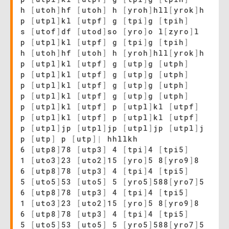
h
[
utoh
]
hf
[
utoh
]
h
[
yroh
]
hll
[
yrok
]
h
p
[
utpl
]
kl
[
utpf
]
g
[
tpi
]
g
[
tpih
]
s
[
utof
]
df
[
utod
]
so
[
yro
]
o l
[
zyro
]
l
p
[
utpl
]
kl
[
utpf
]
g
[
tpi
]
g
[
tpih
]
h
[
utoh
]
hf
[
utoh
]
h
[
yroh
]
hll
[
yrok
]
h
p
[
utpl
]
kl
[
utpf
]
g
[
utp
]
g
[
utph
]
p
[
utpl
]
kl
[
utpf
]
g
[
utp
]
g
[
utph
]
p
[
utpl
]
kl
[
utpf
]
g
[
utp
]
g
[
utph
]
p
[
utpl
]
kl
[
utpf
]
g
[
utp
]
g
[
utph
]
p
[
utpl
]
kl
[
utpf
]
p
[
utpl
]
kl
[
utpf
]
p
[
utpl
]
kl
[
utpf
]
p
[
utpl
]
kl
[
utpf
]
p
[
utpl
]
jp
[
utpl
]
jp
[
utpl
]
jp
[
utpl
]
j
p
[
utp
]
p
[
utp
]
|
hhllkh
6
[
utp8
]
78
[
utp3
]
4
[
tpi
]
4
[
tpi5
]
1
[
uto3
]
23
[
uto2
]
15
[
yro
]
5 8
[
yro9
]
8
6
[
utp8
]
78
[
utp3
]
4
[
tpi
]
4
[
tpi5
]
5
[
uto5
]
53
[
uto5
]
5
[
yro5
]
588
[
yro7
]
5
6
[
utp8
]
78
[
utp3
]
4
[
tpi
]
4
[
tpi5
]
1
[
uto3
]
23
[
uto2
]
15
[
yro
]
5 8
[
yro9
]
8
6
[
utp8
]
78
[
utp3
]
4
[
tpi
]
4
[
tpi5
]
5
[
uto5
]
53
[
uto5
]
5
[
yro5
]
588
[
yro7
]
5