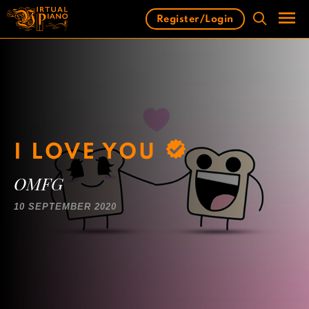
Skip
Register/Login
to
content
Men
I LOVE YOU
OMFG
10 SEPTEMBER 2020