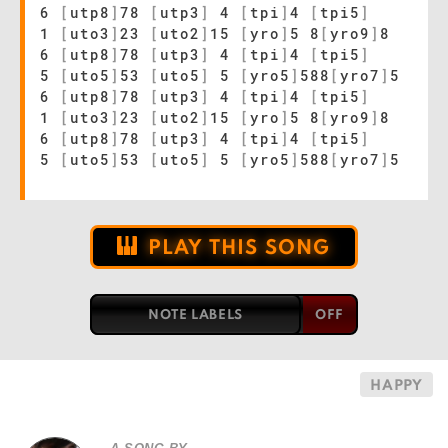
6
[
utp8
]
78
[
utp3
]
4
[
tpi
]
4
[
tpi5
]
1
[
uto3
]
23
[
uto2
]
15
[
yro
]
5 8
[
yro9
]
8
6
[
utp8
]
78
[
utp3
]
4
[
tpi
]
4
[
tpi5
]
5
[
uto5
]
53
[
uto5
]
5
[
yro5
]
588
[
yro7
]
5
6
[
utp8
]
78
[
utp3
]
4
[
tpi
]
4
[
tpi5
]
1
[
uto3
]
23
[
uto2
]
15
[
yro
]
5 8
[
yro9
]
8
6
[
utp8
]
78
[
utp3
]
4
[
tpi
]
4
[
tpi5
]
5
[
uto5
]
53
[
uto5
]
5
[
yro5
]
588
[
yro7
]
5
PLAY THIS SONG
NOTE LABELS
HAPPY