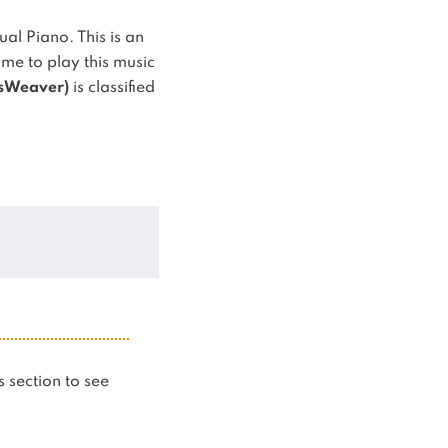
tual Piano.
This is an
e to play this music
esWeaver)
is classified
is section to see