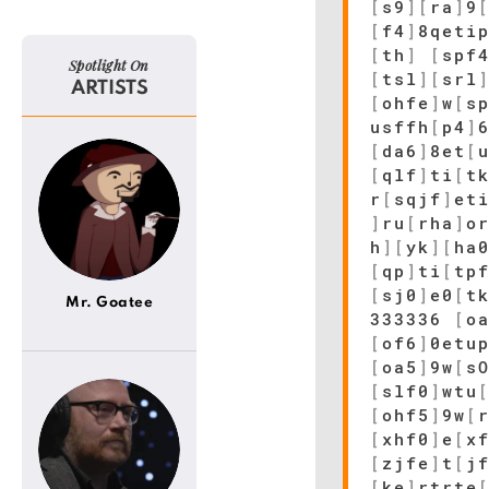
[
s9
]
[
ra
]
9
[
f4
]
8qeti
[
th
]
[
spf
Spotlight On
[
tsl
]
[
srl
ARTISTS
[
ohfe
]
w
[
s
usffh
[
p4
]
[
da6
]
8et
[
[
qlf
]
ti
[
t
r
[
sqjf
]
et
]
ru
[
rha
]
o
h
]
[
yk
]
[
ha
[
qp
]
ti
[
tp
[
sj0
]
e0
[
t
Mr. Goatee
333336
[
o
[
of6
]
0etu
[
oa5
]
9w
[
s
[
slf0
]
wtu
[
ohf5
]
9w
[
[
xhf0
]
e
[
x
[
zjfe
]
t
[
j
[
ke
]
rtrte