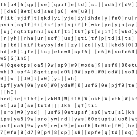
ffh
[
p4
]
6
[
qp
]
[
se
]
[
qpif
]
e
[
td
]
[
si
]
[
od5
]
7
[
d9
]
f
]
[
da6
]
8et
[
ud
]
sas
[
p6
]
ew
[
u0
]
|
kf
]
it
[
sjif
]
t
[
qkd
]
yi
[
yja
]
iy
[
ihda
]
y
[
fa0
]
ru
[
ipsip
[
sqlf
]
ti
[
tkf
]
pt
[
sjif
]
t
[
wkd
]
yo
[
yja
]
ay
r
[
uj
]
rqtitphhl
[
sqlf
]
ti
[
tkf
]
pt
[
sjif
]
t
[
wkd
]
0
]
r
[
yh
]
[
rha
]
ur
[
sof
]
[
usj
]
qti
[
tf
]
p
[
td
]
i
[
ts
]
f
]
p
[
td
]
[
sif
]
twyoy
[
da
]
[
zy
]
[
zo
]
[
yl
]
[
khd6
]
0
[
khd
]
e0
[
ljfe
]
[
tsj
]
etew0
[
spf6
]
[
e6
]
6
[
sofe60
[
w5
]
5
[
lh5
]
f4
]
8qeetps
[
oa5
]
9w
[
sp9
]
w9
[
woda
]
9
[
usf6
]
80et
[
wh
]
0
[
spf4
]
8qetips
[
aO%
]
0W
[
sp0
]
W0
[
odW
]
[
so0
g0
]
[
wf
]
[
l0
]
t
[
x0
]
[
yl
]
[
uh
]
tipf
[
ya%
]
0W
[
ys0
]
W0
[
ydaW
]
0
[
usf6
]
0e
[
pjf0
]
te
f
]
[
hE
]
khed
]
ie
[
tlhf
]
e
[
zkH0
]
W
[
tlH
]
W
[
ukH
]
W
[
xtk
]
W
[
k
]
et
[
ua
]
d
[
se
]
tut0
|
|
|
lkh
[
qf
]
tii
w
[
sro
]
w9
[
yod
]
[
usf6
]
0etupsf
[
sp0
]
wtu
[
sl
]
kh
tips
[
ya5
]
9w
[
sro
]
yw
[
rd
]
[
yws
]
60etuptu
[
uo0
]
w
tpsf
[
ua5
]
9w
[
ys9
]
rw
[
d9
]
w
[
uof6
]
0e0te
[
f0
]
[
he
]
7
[
wfa
]
0
[
d7
]
0
[
p4
]
8
[
qp
]
[
s8
]
[
spfe
]
q
[
td
]
[
sq
]