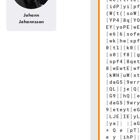
[
idP
]
yi
[
p
(W(t(
[
soW
Johann
[
YP4
]
8q
[
Y
Johannsson
EY
[
yoPE
]
w
[
e6
]
6
[
sof
[
wk
]
hw
[
sp
0
[
tl
]
[
k0
]
[
s0
]
[
f8
]
[
[
spf4
]
8qe
8
]
wEwtE
[
w
[
kWH
]
uW
[
x
[
daG5
]
9wr
[
QL
]
[
je
]
Q
[
G9
]
[
hQ
]
[
[
daG5
]
9wr
9
]
eteyt
[
e
[
LJE
]
IE
[
y
[
ya
]
|
|
[
a
* Q e
[
pT
e y
[
ihP
]