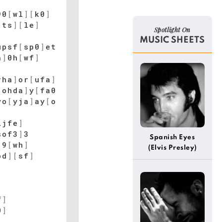
90
[
wl
]
[
k0
]
[
ts
]
[
le
]
Spotlight On
MUSIC SHEETS
upsf
[
sp0
]
et
a
]
0h
[
wf
]
rha
]
or
[
ufa
]
[
ohda
]
y
[
fa0
yo
[
yja
]
ay
[
o
ljfe
]
sof3
]
3
Spanish Eyes
]
9
[
wh
]
(Elvis Presley)
pd
]
[
sf
]
f
]
0
]