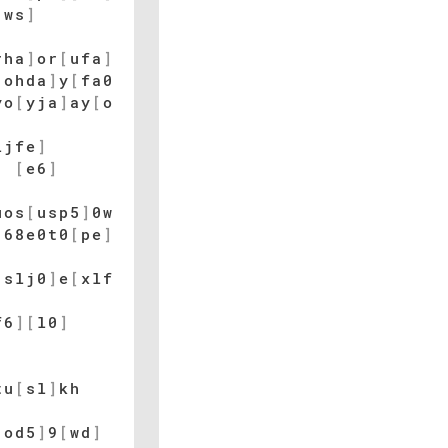
[
ws
]
rha
]
or
[
ufa
]
[
ohda
]
y
[
fa0
yo
[
yja
]
ay
[
o
ljfe
]
]
[
e6
]
uos
[
usp5
]
0w
]
68e0t0
[
pe
]
[
slj0
]
e
[
xlf
f6
]
[
l0
]
tu
[
sl
]
kh
]
[
od5
]
9
[
wd
]