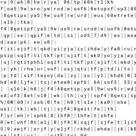
[
ro
]
9
[
a6
]
0
[
he
]
r
[
ya
]
06
[
tp
]
606
[
tl
]
kh
pf
[
oa5
]
9w
[
sro
]
yw
[
rod
]
w
[
uof6
]
0etupsf
[
sp3
]
0
4
]
8qetips
[
ya5
]
9w
[
us9
]
rw
[
urd
]
[
wus
]
60etrete
]
[
sl6
]
[
tka
]
pf4
]
8qetipf
[
ya5
]
9w
[
us9
]
rw
[
urod
]
w
[
uof6
]
0et
6
[
qp
]
[
se
]
[
qpif
]
e
[
td
]
[
si
]
[
od5
]
7
[
d9
]
[
ws
]
[
wo
ud
]
sas
[
p6
]
ew
[
u0
]
|
kf
]
it
[
sjif
]
t
[
qkd
]
yi
[
yja
]
iy
[
ihda
]
y
[
fa0
]
ru
[
ipsip
[
sqlf
]
ti
[
tkf
]
pt
[
sjif
]
t
[
wkd
]
yo
[
yja
]
ay
r
[
uj
]
rqtitphhl
[
sqlf
]
ti
[
tkf
]
pt
[
sjif
]
t
[
wkd
]
0
]
r
[
yh
]
[
rha
]
ur
[
sof
]
[
usj
]
qti
[
tf
]
p
[
td
]
i
[
ts
]
f
]
p
[
td
]
[
sif
]
twyoy
[
da
]
[
zy
]
[
zo
]
[
yl
]
[
khd6
]
0
[
khd
]
e0
[
ljfe
]
[
tsj
]
etew0
[
spf6
]
66
[
sof3
]
33
[
a
]
[
sl6
]
k
[
h8
]
j
[
f4
]
48qetip
[
ya5
]
9w
[
us9
]
r
[
wd
psd
[
of3
]
8wt
[
sl0
]
[
wk
]
[
th
]
[
uj
]
[
spf4
]
8qeti
[
s
O%
]
0W
[
d0
]
r
[
so6
]
0
[
fe
]
[
h0
]
t
[
sle
]
[
ka0
]
[
ohe
]
[
usl
]
[
tk
]
[
wh
]
[
tj
]
[
sjf4
]
8qeit
[
fe
]
[
th
]
rf
]
yr
[
wh
]
r
[
sph6
]
8
[
lhf0
]
[
lhfe
]
t
[
zhfe
]
f0
]
wt
[
uhf
]
0t
[
wlj
]
0
[
jf4
]
8
[
xqjf
]
[
zjfe
]
t
[
lji
f5
]
9
[
xwjf
]
[
zrjf
]
y
[
wljf
]
[
rkhd
]
[
whda
]
[
j6
]
[
k
[
se
]
[
tf
]
[
uj
]
|
|
[
sjfE
]
tyi Pd