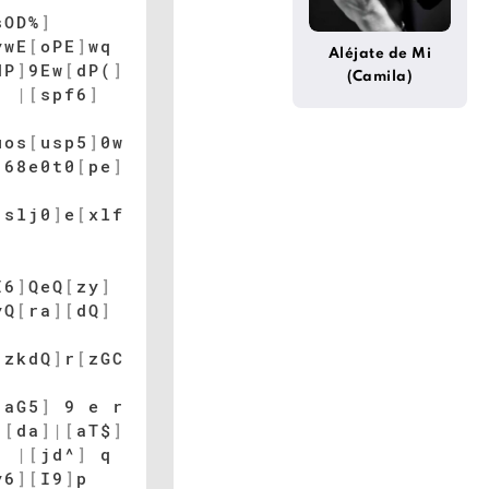
sOD%
]
ywE
[
oPE
]
wq
Aléjate de Mi
dP
]
9Ew
[
dP(
]
(Camila)
|
|
[
spf6
]
uos
[
usp5
]
0w
]
68e0t0
[
pe
]
[
slj0
]
e
[
xlf
I6
]
QeQ
[
zy
]
yQ
[
ra
]
[
dQ
]
[
zkdQ
]
r
[
zGC
[
aG5
]
9 e r
|
[
da
]
|
[
aT$
]
|
|
[
jd^
]
q
y6
]
[
I9
]
p