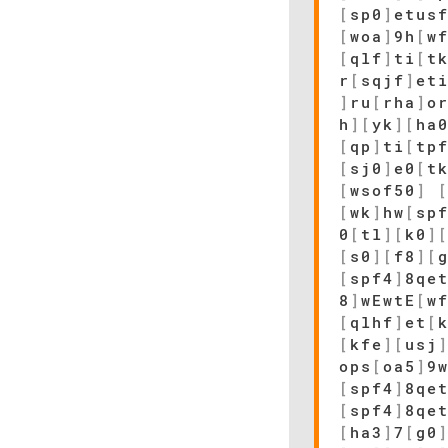
[
sp0
]
etus
[
woa
]
9h
[
w
[
qlf
]
ti
[
t
r
[
sqjf
]
et
]
ru
[
rha
]
o
h
]
[
yk
]
[
ha
[
qp
]
ti
[
tp
[
sj0
]
e0
[
t
[
wsof50
]
[
wk
]
hw
[
sp
0
[
tl
]
[
k0
]
[
s0
]
[
f8
]
[
[
spf4
]
8qe
8
]
wEwtE
[
w
[
qlhf
]
et
[
[
kfe
]
[
usj
ops
[
oa5
]
9
[
spf4
]
8qe
[
spf4
]
8qe
[
ha3
]
7
[
g0