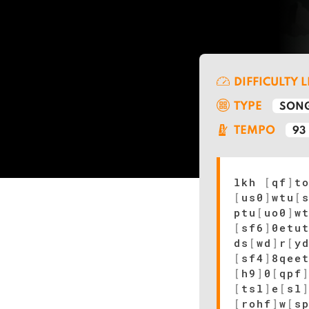
DIFFICULTY 
TYPE
SONG
TEMPO
93
lkh
[
qf
]
t
[
us0
]
wtu
[
ptu
[
uo0
]
w
[
sf6
]
0etu
ds
[
wd
]
r
[
y
[
sf4
]
8qee
[
h9
]
0
[
qpf
[
tsl
]
e
[
sl
[
rohf
]
w
[
s