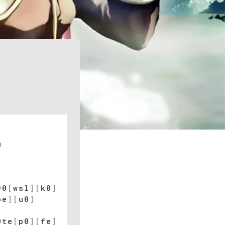
u
90
[
wsl
]
[
k0
]
pe
]
[
u0
]
0te
[
p0
]
[
fe
]