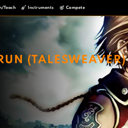
n/Teach
Instruments
Compete
 RUN (TALESWEAVER