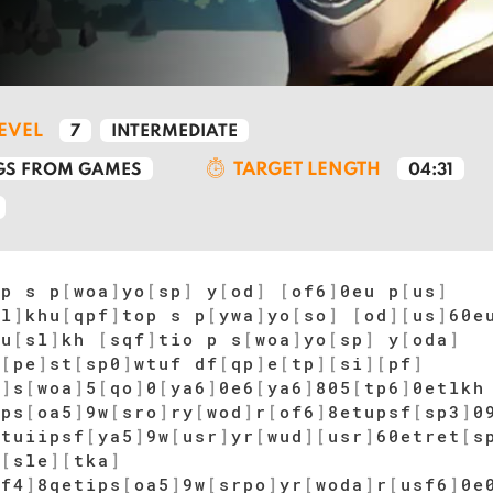
LEVEL
7
INTERMEDIATE
TARGET LENGTH
S FROM GAMES
04:31
op s p
[
woa
]
yo
[
sp
]
y
[
od
]
[
of6
]
0eu p
[
us
]
sl
]
khu
[
qpf
]
top s p
[
ywa
]
yo
[
so
]
[
od
]
[
us
]
60e
tu
[
sl
]
kh
[
sqf
]
tio p s
[
woa
]
yo
[
sp
]
y
[
oda
]
t
[
pe
]
st
[
sp0
]
wtuf df
[
qp
]
e
[
tp
]
[
si
]
[
pf
]
d
]
s
[
woa
]
5
[
qo
]
0
[
ya6
]
0e6
[
ya6
]
805
[
tp6
]
0etlkh
tps
[
oa5
]
9w
[
sro
]
ry
[
wod
]
r
[
of6
]
8etupsf
[
sp3
]
0
]
tuiipsf
[
ya5
]
9w
[
usr
]
yr
[
wud
]
[
usr
]
60etret
[
s
]
[
sle
]
[
tka
]
pf4
]
8qetips
[
oa5
]
9w
[
srpo
]
yr
[
woda
]
r
[
usf6
]
0e