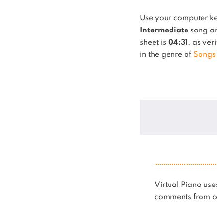
Use your computer k
Intermediate
song and
sheet is
04:31
, as ver
in the genre of
Songs
Virtual Piano u
comments from ot