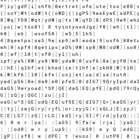
fP
]
iy
[
gdP
]
i
[
shf6
]
0ertret
[
ofe
]
ute
[
tso
]
e08
[
]
(
[
soY
]
Wt
[
odW
]
t(
[
oWD
]
(
[
igP5
]
9weEywE
[
odPE
]
O8
]
Wq
[
YD8
]
Wqt
[
ydW
]
q
[
ts
]
W
[
qYD
]
8
[
dP5
]
9w9
[
wh
E
[
yo(
]
w
[
tso81
]
8 tyiotyosdJgz
[
f0
]
[
wh
]
[
tl
]
e60
]
[
e6
]
[
wsof50
]
[
w5
]
5
[
lh5
]
f4
]
8qeetps
[
oa5
]
9w
[
sp9
]
w9
[
woda
]
9
[
usf6
]
80et
[
wh
]
0
[
spf4
]
8qetips
[
aO%
]
0W
[
sp0
]
W0
[
odW
]
[
so0
g0
]
[
wf
]
[
l0
]
t
[
xf0
]
[
yl
]
[
uh
]
tipf
[
ya%
]
0W
[
ys0
]
W0
[
ydaW
]
0
[
usf6
]
0e
[
pjf0
]
te
f
]
[
hE
]
[
qlhf
]
et
[
khed
]
ie
[
tlhf
]
e
[
zkH0
]
W
[
tlH
]
tk
]
W
[
kf6
]
[
l0
]
[
kfe
]
[
usj
]
et
[
ua
]
d
[
se
]
tut0
|
ryad
[
pS6
]
0e
[
da0
]
e0
[
pfeS
]
0
[
dIG7
]
9QryIpd
[
da
[
daG5
]
9wryoad
[
^SP
]
QE
[
daQ
]
EQ
[
pfE
]
[
pdQ
]
79rQ
eG
]
[
zQ
]
y
[
QGC
]
[
zu
]
[
jI
]
yoaG
[
u^S
]
QE
[
udQ
]
EQ
[
ufSE
]
Q
[
dIG7
]
Qr
[
kaQG
]
yr
G
]
[
tj
]
[
zwjG
]
ry
[
rjfL
]
or
[
zyjG
]
r
[
xQLJ
]
E
[
zyJ
]
LC
]
E
[
LG7
]
[
zQ
]
[
rLG
]
[
kdI
]
ry
[
SI
]
f
[
rd
]
yIyQ
|
|
|
G6
]
0 e r
[
ya
]
|
|
[
aG5
]
9
[
fa
]
w
[
rja
]
[
yaG
]
]
|
|
[
od0
]
w r y
[
upS
]
|
|
[
kS9
]
e y Q
[
edG
]
|
[
gP
]
|
[
sf8
]
w
[
dPE
]
t
[
wuso
]
0
[
utP8
]
0
|
[