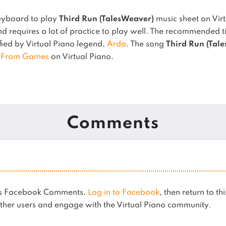
eyboard to play
Third Run (TalesWeaver)
music sheet on Vir
 requires a lot of practice to play well.
The recommended tim
ified by Virtual Piano legend,
Arda
.
The song
Third Run (Tal
 From Games
on Virtual Piano.
Comments
ses Facebook Comments.
Log in to Facebook
, then return to th
her users and engage with the Virtual Piano community.