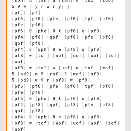
[
soh
]
u
[
tsh
]
u
[
soh
]
u
[
tsl
]
[
zud
]
5 9 w r y r w r y
|
|
[
pf
]
|
[
pf
]
[
pf6
]
[
pf0
]
[
pfe
]
[
pf0
]
[
tpf
]
[
pf0
]
[
pfe
]
[
pf0
]
[
pf6
]
0
[
phe
]
0 t
[
pf0
]
e
[
pf0
]
[
pf4
]
[
pf8
]
[
qpf
]
[
pf8
]
[
pfe
]
[
pf8
]
[
qpf
]
[
pf8
]
[
pf4
]
8
[
qph
]
8 e
[
pf8
]
q
[
pf8
]
[
of8
]
w
[
tof
]
[
wof
]
[
uof
]
[
wof
]
[
tof
]
[
wof
]
[
of8
]
w
[
tof
]
w
[
uof
]
w
[
tof
]
[
wof
]
5
[
od9
]
w 9
[
rof
]
9
[
wof
]
[
of9
]
5
[
od9
]
w 9 r
[
pf9
]
w
[
pf9
]
[
pf6
]
[
pf0
]
[
pfe
]
[
pf0
]
[
tpf
]
[
pf0
]
[
pfe
]
[
pf0
]
[
pf6
]
0
[
phe
]
0 t
[
pf0
]
e
[
pf0
]
[
pf4
]
[
pf8
]
[
qpf
]
[
pf8
]
[
pfe
]
[
pf8
]
[
qpf
]
[
pf8
]
[
pf4
]
8
[
qph
]
8 e
[
pf8
]
q
[
pf8
]
[
of8
]
w
[
tof
]
[
wof
]
[
uof
]
[
wof
]
[
tof
]
[
wof
]