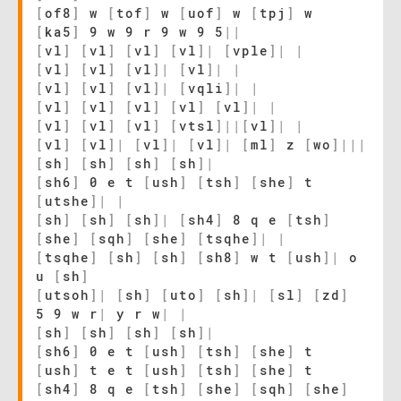
[
of8
]
w
[
tof
]
w
[
uof
]
w
[
tpj
]
w
[
ka5
]
9 w 9 r 9 w 9 5
|
|
[
vl
]
[
vl
]
[
vl
]
[
vl
]
|
[
vple
]
|
|
[
vl
]
[
vl
]
[
vl
]
|
[
vl
]
|
|
[
vl
]
[
vl
]
[
vl
]
|
[
vqli
]
|
|
[
vl
]
[
vl
]
[
vl
]
[
vl
]
[
vl
]
|
|
[
vl
]
[
vl
]
[
vl
]
[
vtsl
]
|
|
[
vl
]
|
|
[
vl
]
[
vl
]
|
[
vl
]
|
[
vl
]
|
[
ml
]
z
[
wo
]
|
|
|
[
sh
]
[
sh
]
[
sh
]
[
sh
]
|
[
sh6
]
0 e t
[
ush
]
[
tsh
]
[
she
]
t
[
utshe
]
|
|
[
sh
]
[
sh
]
[
sh
]
|
[
sh4
]
8 q e
[
tsh
]
[
she
]
[
sqh
]
[
she
]
[
tsqhe
]
|
|
[
tsqhe
]
[
sh
]
[
sh
]
[
sh8
]
w t
[
ush
]
|
o
u
[
sh
]
[
utsoh
]
|
[
sh
]
[
uto
]
[
sh
]
|
[
sl
]
[
zd
]
5 9 w r
|
y r w
|
|
[
sh
]
[
sh
]
[
sh
]
[
sh
]
|
[
sh6
]
0 e t
[
ush
]
[
tsh
]
[
she
]
t
[
ush
]
t e t
[
ush
]
[
tsh
]
[
she
]
t
[
sh4
]
8 q e
[
tsh
]
[
she
]
[
sqh
]
[
she
]