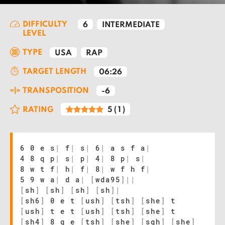
DIFFICULTY
6
INTERMEDIATE
LEVEL
TYPE
USA
RAP
TARGET LENGTH
06:26
TRANSPOSITION
-6
RATING
5
(
1
)
6 0 e s
|
f
|
s
|
6
|
a s f a
|
4 8 q p
|
s
|
p
|
4
|
8 p
|
s
|
8 w t f
|
h
|
f
|
8
|
w f h f
|
5 9 w a
|
d a
|
[
wda95
]
|
|
[
sh
]
[
sh
]
[
sh
]
[
sh
]
|
[
sh6
]
0 e t
[
ush
]
[
tsh
]
[
she
]
t
[
ush
]
t e t
[
ush
]
[
tsh
]
[
she
]
t
[
sh4
]
8 q e
[
tsh
]
[
she
]
[
sqh
]
[
she
]