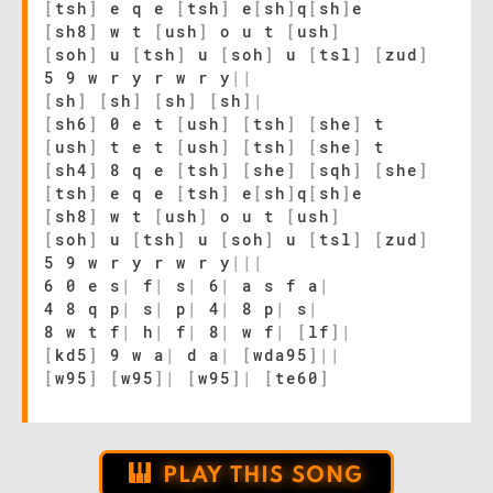
[
tsh
]
e q e
[
tsh
]
e
[
sh
]
q
[
sh
]
e
[
sh8
]
w t
[
ush
]
o u t
[
ush
]
[
soh
]
u
[
tsh
]
u
[
soh
]
u
[
tsl
]
[
zud
]
5 9 w r y r w r y
|
|
[
sh
]
[
sh
]
[
sh
]
[
sh
]
|
[
sh6
]
0 e t
[
ush
]
[
tsh
]
[
she
]
t
[
ush
]
t e t
[
ush
]
[
tsh
]
[
she
]
t
[
sh4
]
8 q e
[
tsh
]
[
she
]
[
sqh
]
[
she
]
[
tsh
]
e q e
[
tsh
]
e
[
sh
]
q
[
sh
]
e
[
sh8
]
w t
[
ush
]
o u t
[
ush
]
[
soh
]
u
[
tsh
]
u
[
soh
]
u
[
tsl
]
[
zud
]
5 9 w r y r w r y
|
|
|
6 0 e s
|
f
|
s
|
6
|
a s f a
|
4 8 q p
|
s
|
p
|
4
|
8 p
|
s
|
8 w t f
|
h
|
f
|
8
|
w f
|
[
lf
]
|
[
kd5
]
9 w a
|
d a
|
[
wda95
]
|
|
[
w95
]
[
w95
]
|
[
w95
]
|
[
te60
]
PLAY THIS SONG