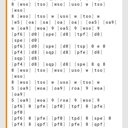
8
[
wso
]
[
tso
]
[
wso
]
[
uso
]
w
[
tso
]
[
wso
]
8
[
wso
]
[
tso
]
w
[
uso
]
w
[
tso
]
w
[
w5
]
[
oa
]
[
oa
]
[
oa
]
[
oa
]
|
[
oa5
]
[
oa9
]
w
[
oa9
]
[
woa
]
9
[
oa5
]
9
[
wso
]
9
[
pf6
]
[
d0
]
[
spe
]
[
d0
]
[
tpf
]
[
d0
]
[
spe
]
[
d0
]
[
pf6
]
[
d0
]
[
spe
]
[
d0
]
[
tsp
]
0 e 0
[
pf4
]
[
d8
]
[
sqp
]
[
d8
]
[
pfe
]
[
d8
]
[
sqp
]
[
d8
]
[
pf4
]
[
d8
]
[
sqp
]
[
d8
]
[
spe
]
8 q 8
8
[
wso
]
[
tso
]
[
wso
]
[
uso
]
w
[
tso
]
[
wso
]
8
[
wso
]
[
tso
]
w
[
uso
]
w
[
tso
]
w
5
[
oa9
]
[
woa
]
[
oa9
]
[
roa
]
9
[
woa
]
[
oa9
]
5
[
oa9
]
[
woa
]
9
[
roa
]
9
[
wso
]
9
[
pf6
]
0
[
pfe
]
[
pf0
]
[
tpf
]
0
[
pfe
]
[
pf0
]
[
pf6
]
0
[
pfe
]
[
pf0
]
[
tpd
]
0
[
spe
]
0
[
pf4
]
8
[
qpf
]
[
pf8
]
[
pfe
]
8
[
qpf
]