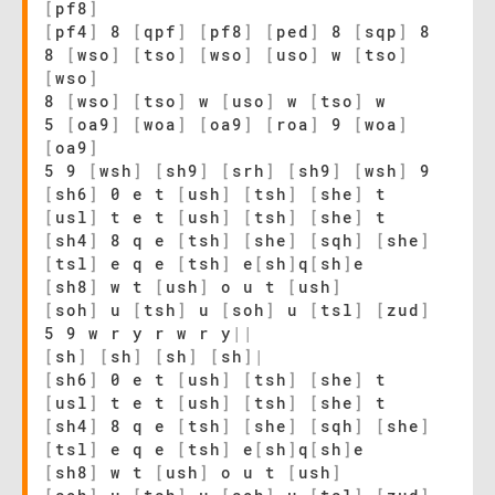
[
pf8
]
[
pf4
]
8
[
qpf
]
[
pf8
]
[
ped
]
8
[
sqp
]
8
8
[
wso
]
[
tso
]
[
wso
]
[
uso
]
w
[
tso
]
[
wso
]
8
[
wso
]
[
tso
]
w
[
uso
]
w
[
tso
]
w
5
[
oa9
]
[
woa
]
[
oa9
]
[
roa
]
9
[
woa
]
[
oa9
]
5 9
[
wsh
]
[
sh9
]
[
srh
]
[
sh9
]
[
wsh
]
9
[
sh6
]
0 e t
[
ush
]
[
tsh
]
[
she
]
t
[
usl
]
t e t
[
ush
]
[
tsh
]
[
she
]
t
[
sh4
]
8 q e
[
tsh
]
[
she
]
[
sqh
]
[
she
]
[
tsl
]
e q e
[
tsh
]
e
[
sh
]
q
[
sh
]
e
[
sh8
]
w t
[
ush
]
o u t
[
ush
]
[
soh
]
u
[
tsh
]
u
[
soh
]
u
[
tsl
]
[
zud
]
5 9 w r y r w r y
|
|
[
sh
]
[
sh
]
[
sh
]
[
sh
]
|
[
sh6
]
0 e t
[
ush
]
[
tsh
]
[
she
]
t
[
usl
]
t e t
[
ush
]
[
tsh
]
[
she
]
t
[
sh4
]
8 q e
[
tsh
]
[
she
]
[
sqh
]
[
she
]
[
tsl
]
e q e
[
tsh
]
e
[
sh
]
q
[
sh
]
e
[
sh8
]
w t
[
ush
]
o u t
[
ush
]