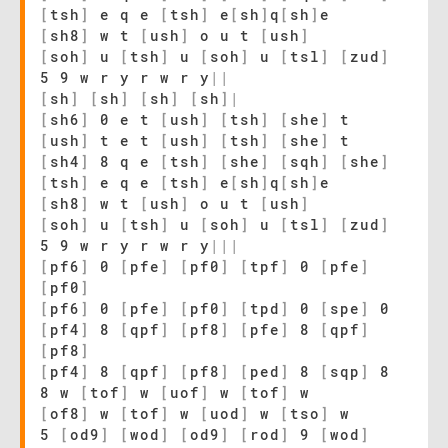
[
tsh
]
e q e
[
tsh
]
e
[
sh
]
q
[
sh
]
e
[
sh8
]
w t
[
ush
]
o u t
[
ush
]
[
soh
]
u
[
tsh
]
u
[
soh
]
u
[
tsl
]
[
zud
]
5 9 w r y r w r y
|
|
[
sh
]
[
sh
]
[
sh
]
[
sh
]
|
[
sh6
]
0 e t
[
ush
]
[
tsh
]
[
she
]
t
[
ush
]
t e t
[
ush
]
[
tsh
]
[
she
]
t
[
sh4
]
8 q e
[
tsh
]
[
she
]
[
sqh
]
[
she
]
[
tsh
]
e q e
[
tsh
]
e
[
sh
]
q
[
sh
]
e
[
sh8
]
w t
[
ush
]
o u t
[
ush
]
[
soh
]
u
[
tsh
]
u
[
soh
]
u
[
tsl
]
[
zud
]
5 9 w r y r w r y
|
|
|
[
pf6
]
0
[
pfe
]
[
pf0
]
[
tpf
]
0
[
pfe
]
[
pf0
]
[
pf6
]
0
[
pfe
]
[
pf0
]
[
tpd
]
0
[
spe
]
0
[
pf4
]
8
[
qpf
]
[
pf8
]
[
pfe
]
8
[
qpf
]
[
pf8
]
[
pf4
]
8
[
qpf
]
[
pf8
]
[
ped
]
8
[
sqp
]
8
8 w
[
tof
]
w
[
uof
]
w
[
tof
]
w
[
of8
]
w
[
tof
]
w
[
uod
]
w
[
tso
]
w
5
[
od9
]
[
wod
]
[
od9
]
[
rod
]
9
[
wod
]