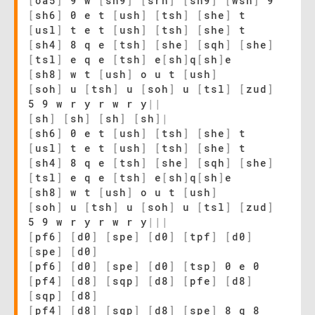
[
oa5
]
9 w
[
sh9
]
[
srh
]
[
sh9
]
[
wsh
]
9
[
sh6
]
0 e t
[
ush
]
[
tsh
]
[
she
]
t
[
usl
]
t e t
[
ush
]
[
tsh
]
[
she
]
t
[
sh4
]
8 q e
[
tsh
]
[
she
]
[
sqh
]
[
she
]
[
tsl
]
e q e
[
tsh
]
e
[
sh
]
q
[
sh
]
e
[
sh8
]
w t
[
ush
]
o u t
[
ush
]
[
soh
]
u
[
tsh
]
u
[
soh
]
u
[
tsl
]
[
zud
]
5 9 w r y r w r y
|
|
[
sh
]
[
sh
]
[
sh
]
[
sh
]
|
[
sh6
]
0 e t
[
ush
]
[
tsh
]
[
she
]
t
[
usl
]
t e t
[
ush
]
[
tsh
]
[
she
]
t
[
sh4
]
8 q e
[
tsh
]
[
she
]
[
sqh
]
[
she
]
[
tsl
]
e q e
[
tsh
]
e
[
sh
]
q
[
sh
]
e
[
sh8
]
w t
[
ush
]
o u t
[
ush
]
[
soh
]
u
[
tsh
]
u
[
soh
]
u
[
tsl
]
[
zud
]
5 9 w r y r w r y
|
|
|
[
pf6
]
[
d0
]
[
spe
]
[
d0
]
[
tpf
]
[
d0
]
[
spe
]
[
d0
]
[
pf6
]
[
d0
]
[
spe
]
[
d0
]
[
tsp
]
0 e 0
[
pf4
]
[
d8
]
[
sqp
]
[
d8
]
[
pfe
]
[
d8
]
[
sqp
]
[
d8
]
[
pf4
]
[
d8
]
[
sqp
]
[
d8
]
[
spe
]
8 q 8