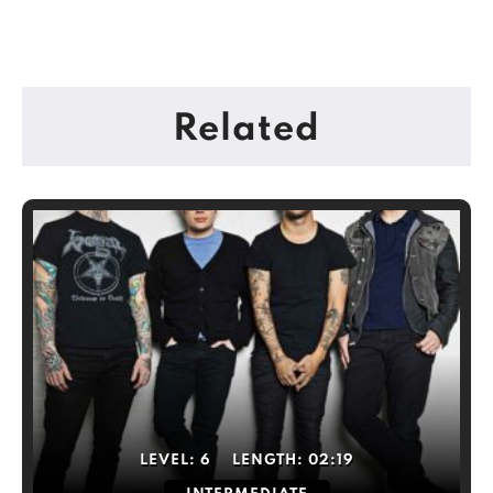
Related
LEVEL:
6
LENGTH:
02:19