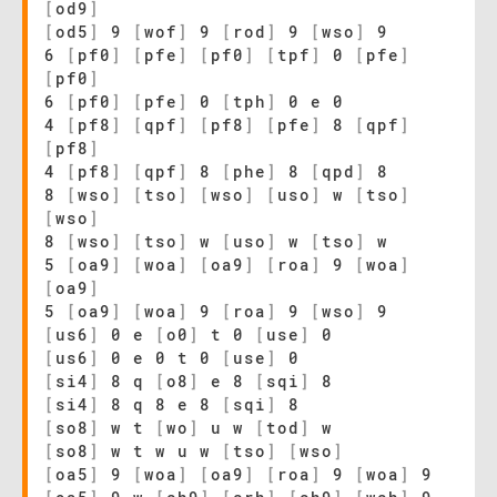
[
od9
]
[
od5
]
9
[
wof
]
9
[
rod
]
9
[
wso
]
9
6
[
pf0
]
[
pfe
]
[
pf0
]
[
tpf
]
0
[
pfe
]
[
pf0
]
6
[
pf0
]
[
pfe
]
0
[
tph
]
0 e 0
4
[
pf8
]
[
qpf
]
[
pf8
]
[
pfe
]
8
[
qpf
]
[
pf8
]
4
[
pf8
]
[
qpf
]
8
[
phe
]
8
[
qpd
]
8
8
[
wso
]
[
tso
]
[
wso
]
[
uso
]
w
[
tso
]
[
wso
]
8
[
wso
]
[
tso
]
w
[
uso
]
w
[
tso
]
w
5
[
oa9
]
[
woa
]
[
oa9
]
[
roa
]
9
[
woa
]
[
oa9
]
5
[
oa9
]
[
woa
]
9
[
roa
]
9
[
wso
]
9
[
us6
]
0 e
[
o0
]
t 0
[
use
]
0
[
us6
]
0 e 0 t 0
[
use
]
0
[
si4
]
8 q
[
o8
]
e 8
[
sqi
]
8
[
si4
]
8 q 8 e 8
[
sqi
]
8
[
so8
]
w t
[
wo
]
u w
[
tod
]
w
[
so8
]
w t w u w
[
tso
]
[
wso
]
[
oa5
]
9
[
woa
]
[
oa9
]
[
roa
]
9
[
woa
]
9